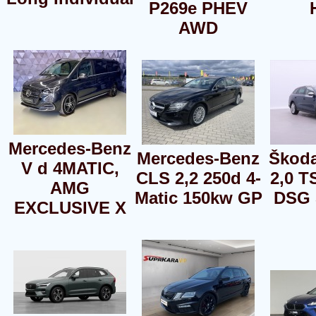
P269e PHEV
AWD
Mercedes-Benz
Mercedes-Benz
Škoda
V d 4MATIC,
CLS 2,2 250d 4-
2,0 T
AMG
Matic 150kw GP
DSG 
EXCLUSIVE X