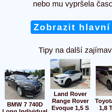
nebo mu vypršela časo
Zobrazit hlavní
Tipy na další zajímav
Land Rover
Range Rover
Toyot
BMW 7 740D
Evoque 1,5 S
1,8 
Long Individual