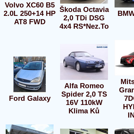
Volvo XC60 B5
Škoda Octavia
2.0L 250+14 HP
BMW
2,0 TDi DSG
AT8 FWD
4x4 RS*Nez.To
Mit
Alfa Romeo
Gran
Spider 2,0 TS
Ford Galaxy
7D
16V 110kW
HY
Klima Ků
I