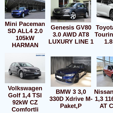
Mini Paceman
Genesis GV80
Toyot
SD ALL4 2.0
3.0 AWD AT8
Tourin
105kW
LUXURY LINE 1
1.8
HARMAN
Volkswagen
BMW 3 3,0
Nissa
Golf 1,4 TSI
330D Xdrive M-
1,3 1
92kW CZ
Paket,P
AT C
Comfortli