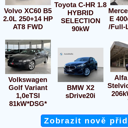
Toyota C-HR 1.8
Volvo XC60 B5
Merce
HYBRID
2.0L 250+14 HP
E 400
SELECTION
AT8 FWD
/Full
90kW
Alf
Volkswagen
Stelvi
Golf Variant
BMW X2
206k
1,0eTSI
sDrive20i
81kW*DSG*
Zobrazit nově při