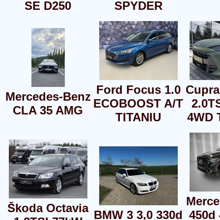
SE D250
SPYDER
Ford Focus 1.0
Cupra
Mercedes-Benz
ECOBOOST A/T
2.0T
CLA 35 AMG
TITANIU
4WD 
Merce
Škoda Octavia
BMW 3 3,0 330d
450d