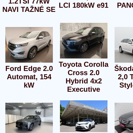
1.2TSI 77kW
LCI 180kW e91
PAN
NAVI TAŽNÉ SE
Toyota Corolla
Ford Edge 2.0
Škod
Cross 2.0
Automat, 154
2,0 
Hybrid 4x2
kW
Sty
Executive