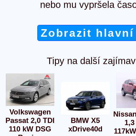
nebo mu vypršela časo
Zobrazit hlavní
Tipy na další zajímav
Volkswagen
Nissa
Passat 2,0 TDI
BMW X5
1,3
110 kW DSG
xDrive40d
117kW