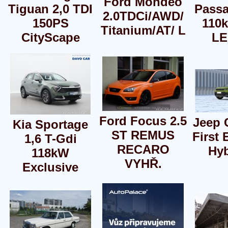
Ford Mondeo
Tiguan 2,0 TDI
Passa
2.0TDCi/AWD/
150PS
110
Titanium/AT/ L
CityScape
LE
Ford Focus 2.5
Jeep
Kia Sportage
ST REMUS
First 
1,6 T-Gdi
RECARO
Hyb
118kW
VYHŘ.
Exclusive