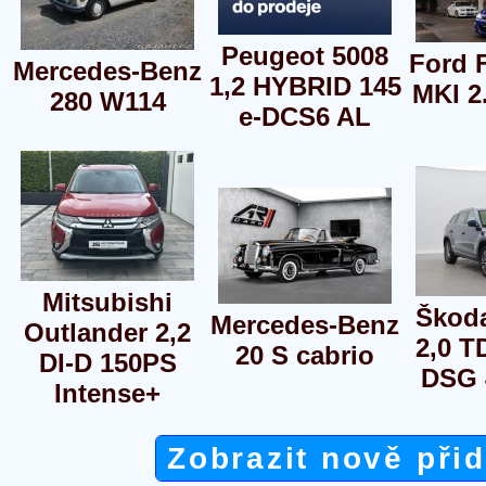
Peugeot 5008
Ford 
Mercedes-Benz
1,2 HYBRID 145
MKI 2
280 W114
e-DCS6 AL
Mitsubishi
Škod
Mercedes-Benz
Outlander 2,2
2,0 T
20 S cabrio
DI-D 150PS
DSG 
Intense+
Zobrazit nově při