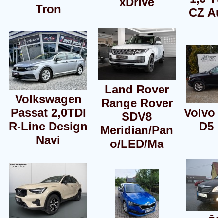
xDrive
Tron
CZ A
Land Rover
Volkswagen
Range Rover
Passat 2,0TDI
Volvo
SDV8
R-Line Design
D5
Meridian/Pan
Navi
o/LED/Ma