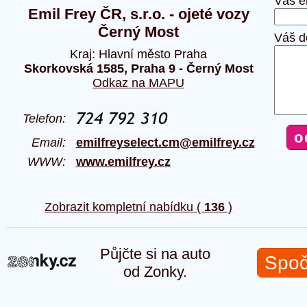
Váš e
Emil Frey ČR, s.r.o. - ojeté vozy
Černý Most
Váš d
Kraj: Hlavní město Praha
Skorkovská 1585, Praha 9 - Černý Most
Odkaz na MAPU
Telefon:
Email:
emilfreyselect.cm@emilfrey.cz
WWW:
www.emilfrey.cz
Zobrazit kompletní nabídku (
136
)
Půjčte si na auto
Spoč
od Zonky.