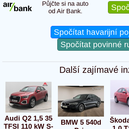
Půjčte si na auto
Spoč
od Air Bank.
Spočítat havarijní po
Spočítat povinné 
Další zajímavé in
Audi Q2 1,5 35
Škoda
BMW 5 540d
TFSI 110 kW S-
1,0 