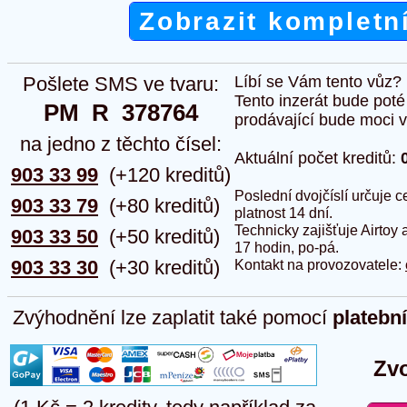
Zobrazit kompletn
Pošlete SMS ve tvaru:
Líbí se Vám tento vůz?
Tento inzerát bude pot
PM  R  378764
prodávající bude moci vlo
na jedno z těchto čísel:
Aktuální počet kreditů:
903 33 99
(+120 kreditů)
Poslední dvojčíslí určuje
903 33 79
(+80 kreditů)
platnost 14 dní.
Technicky zajišťuje Airtoy 
903 33 50
(+50 kreditů)
17 hodin, po-pá.
903 33 30
(+30 kreditů)
Kontakt na provozovatele:
Zvýhodnění lze zaplatit také pomocí
platebn
Zvo