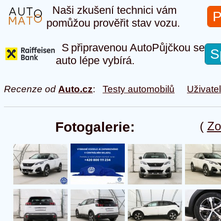
Naši zkušení technici vám
P
pomůžou prověřit stav vozu.
S připravenou AutoPůjčkou se
S
auto lépe vybírá.
Recenze od
Auto.cz
:
Testy automobilů
Uživate
Fotogalerie:
(
Zo