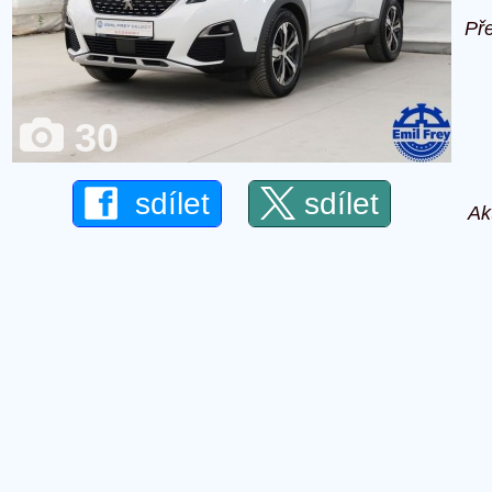
Př
30
sdílet
sdílet
Ak