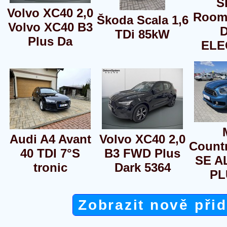
Š
Volvo XC40 2,0
Rooms
Škoda Scala 1,6
Volvo XC40 B3
TDi 85kW
Plus Da
ELE
Audi A4 Avant
Volvo XC40 2,0
Count
40 TDI 7°S
B3 FWD Plus
SE A
tronic
Dark 5364
PL
Zobrazit nově při