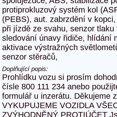
spolujezdce, ABS, stabilizace 
protiprokluzový systém kol (AS
(PEBS), aut. zabrzdění v kopci, 
při jízdě ze svahu, senzor tlak
sledování únavy řidiče, hlídání 
aktivace výstražných světlometů,
senzor stěračů,
Doplňující popis:
Prohlídku vozu si prosím dohod
čísle 800 111 234 anebo použij
formulář u inzerátu. Děkujeme 
VYKUPUJEME VOZIDLA VŠEC
ZVÝHODNĚNÝ PROTIÚČET Jsm