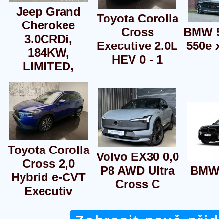
Jeep Grand
Toyota Corolla
Cherokee
Cross
BMW 5
3.0CRDi,
Executive 2.0L
550e x
184KW,
HEV 0 - 1
LIMITED,
Toyota Corolla
Volvo EX30 0,0
Cross 2,0
P8 AWD Ultra
BMW
Hybrid e-CVT
Cross C
Executiv