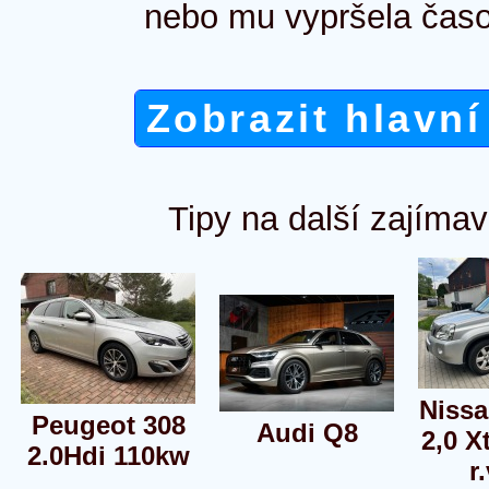
nebo mu vypršela časo
Zobrazit hlavní
Tipy na další zajímav
Nissa
Peugeot 308
Audi Q8
2,0 Xt
2.0Hdi 110kw
r