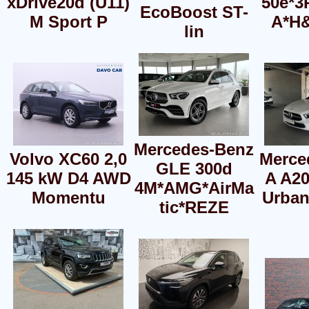
xDrive20d (U11)
50e*
EcoBoost ST-
M Sport P
A*H
lin
Mercedes-Benz
Volvo XC60 2,0
Merce
GLE 300d
145 kW D4 AWD
A A20
4M*AMG*AirMa
Momentu
Urban
tic*REZE