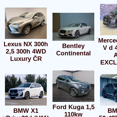
Merce
Lexus NX 300h
Bentley
V d 
2,5 300h 4WD
Continental
Luxury ČR
EXCL
Ford Kuga 1,5
BMW X1
BM
110kw