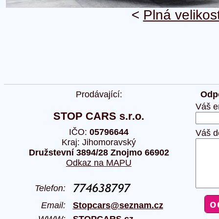
<
Plná velikos
Prodávající:
Odpo
Váš e
STOP CARS s.r.o.
IČO:
05796644
Váš d
Kraj: Jihomoravský
Družstevní 3894/28 Znojmo 66902
Odkaz na MAPU
Telefon:
Email:
Stopcars@seznam.cz
WWW:
STOPCARS.cz