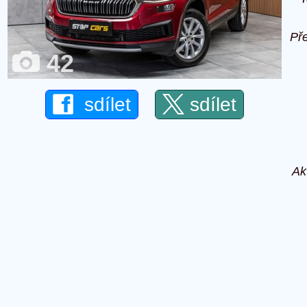
Př
42
sdílet
sdílet
Ak