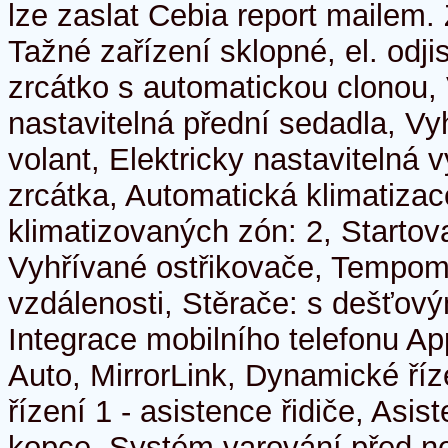
lze zaslat Cebia report mailem. 
Tažné zařízení sklopné, el. odjis
zrcátko s automatickou clonou, 
nastavitelná přední sedadla, Vy
volant, Elektricky nastavitelná 
zrcátka, Automatická klimatizac
klimatizovaných zón: 2, Startova
Vyhřívané ostřikovače, Tempom
vzdálenosti, Stěrače: s dešťov
Integrace mobilního telefonu Ap
Auto, MirrorLink, Dynamické ří
řízení 1 - asistence řidiče, Asis
kopce, Systém varování před ne