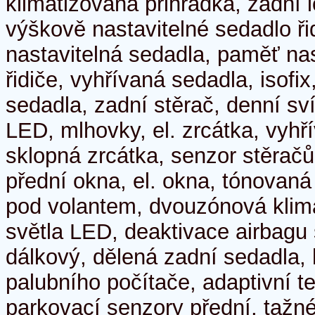
klimatizovaná přihrádka, zadní 
výškově nastavitelné sedadlo ři
nastavitelná sedadla, paměť na
řidiče, vyhřívaná sedadla, isofix,
sedadla, zadní stěrač, denní sví
LED, mlhovky, el. zrcátka, vyhří
sklopná zrcátka, senzor stěračů,
přední okna, el. okna, tónovaná 
pod volantem, dvouzónová klima
světla LED, deaktivace airbagu 
dálkový, dělená zadní sedadla,
palubního počítače, adaptivní 
parkovací senzory přední, tažné