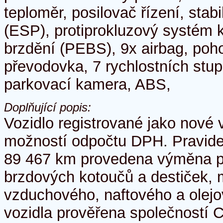
teploměr, posilovač řízení, stab
(ESP), protiprokluzový systém 
brzdění (PEBS), 9x airbag, poho
převodovka, 7 rychlostních stup
parkovací kamera, ABS,
Doplňující popis:
Vozidlo registrované jako nové 
možností odpočtu DPH. Pravide
89 467 km provedena výměna př
brzdových kotoučů a destiček, 
vzduchového, naftového a olejové
vozidla prověřena společností 