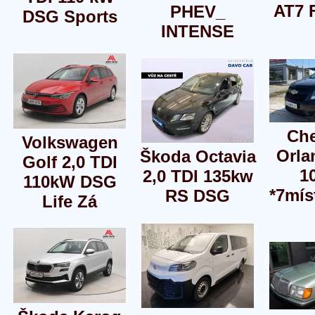
AT7
PHEV_
DSG Sports
INTENSE
Che
Volkswagen
Orla
Škoda Octavia
Golf 2,0 TDI
1
2,0 TDI 135kw
110kW DSG
*7mís
RS DSG
Life Zá