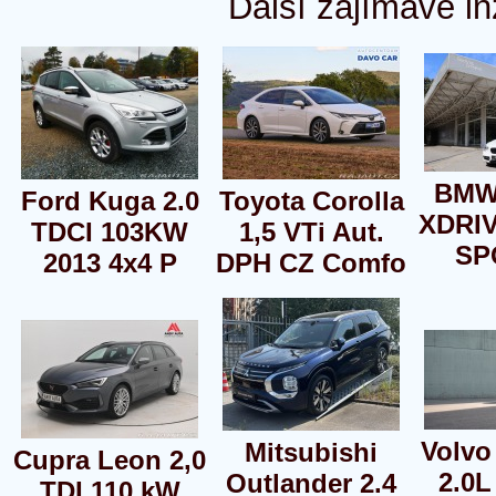
Další zajímavé in
BMW
Ford Kuga 2.0
Toyota Corolla
XDRI
TDCI 103KW
1,5 VTi Aut.
SP
2013 4x4 P
DPH CZ Comfo
Volvo
Mitsubishi
Cupra Leon 2,0
2.0L
Outlander 2.4
TDI 110 kW