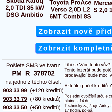
Škoda Karoq
Toyota ProAce
Merce
2,0 TDI 85 kW
Verso 2,0D L2
S 2,0 
DSG Ambitio
6MT Combi 8S
Zobrazit nově při
Zobrazit kompletn
Pošlete SMS ve tvaru:
Líbí se Vám tento vůz?
Tento inzerát bude pot
PM  R  378702
prodávající bude moci vlo
na jedno z těchto čísel:
Aktuální počet kreditů:
903 33 99
(+120 kreditů)
Poslední dvojčíslí určuje
903 33 79
(+80 kreditů)
platnost 14 dní.
Technicky zajišťuje Airtoy 
903 33 50
(+50 kreditů)
17 hodin, po-pá.