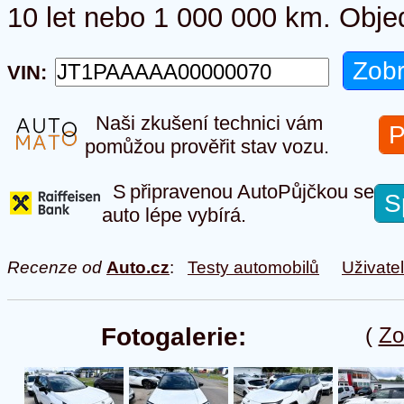
10 let nebo 1 000 000 km. Obje
VIN:
Naši zkušení technici vám
P
pomůžou prověřit stav vozu.
S připravenou AutoPůjčkou se
S
auto lépe vybírá.
Recenze od
Auto.cz
:
Testy automobilů
Uživate
Fotogalerie:
(
Zo