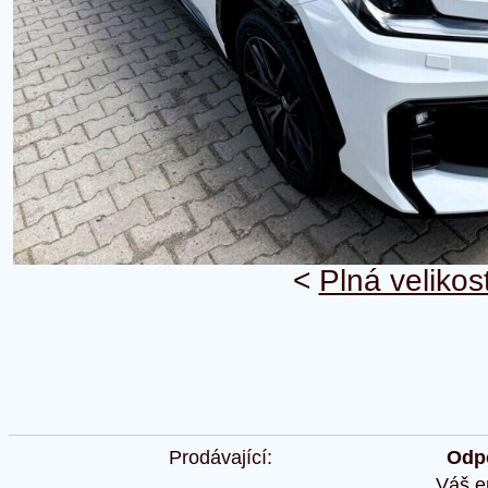
<
Plná velikos
Prodávající:
Odpo
Váš e