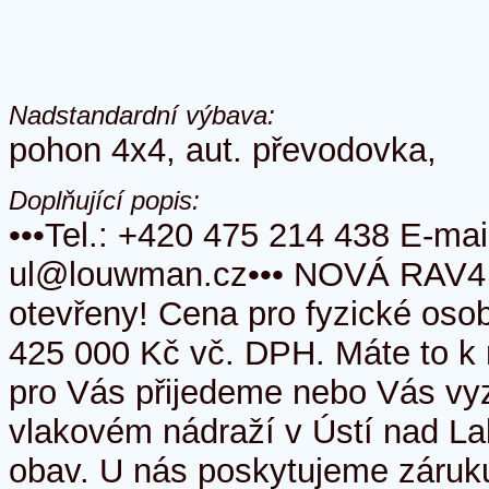
Nadstandardní výbava:
pohon 4x4, aut. převodovka,
Doplňující popis:
•••Tel.: +420 475 214 438 E-mail
ul@louwman.cz••• NOVÁ RAV4 
otevřeny! Cena pro fyzické osob
425 000 Kč vč. DPH. Máte to k 
pro Vás přijedeme nebo Vás v
vlakovém nádraží v Ústí nad L
obav. U nás poskytujeme záruk