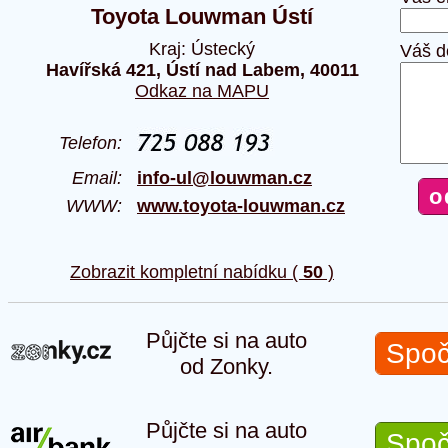
Toyota Louwman Ústí
Kraj: Ústecký
Váš d
Havířská 421, Ústí nad Labem, 40011
Odkaz na MAPU
Telefon:
Email:
info-ul@louwman.cz
WWW:
www.toyota-louwman.cz
Zobrazit kompletní nabídku (
50
)
Půjčte si na auto
Spoč
od Zonky.
Půjčte si na auto
Spoč