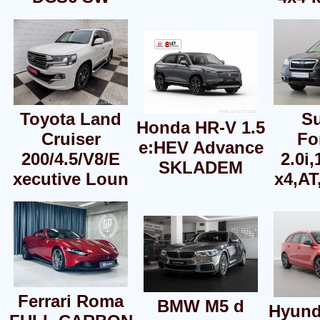
Toyota Land
S
Honda HR-V 1.5
Cruiser
Fo
e:HEV Advance
200/4.5/V8/E
2.0i
SKLADEM
xecutive Loun
x4,AT
Ferrari Roma
BMW M5 d
Hyunda