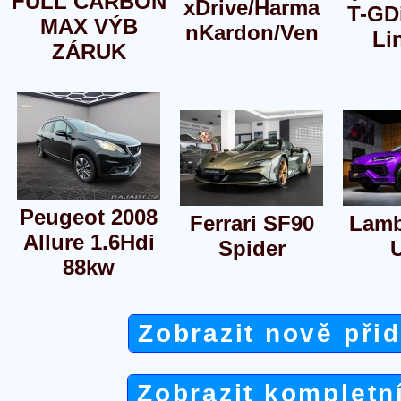
FULL CARBON
xDrive/Harma
T-GDi
MAX VÝB
nKardon/Ven
Li
ZÁRUK
Peugeot 2008
Ferrari SF90
Lamb
Allure 1.6Hdi
Spider
88kw
Zobrazit nově při
Zobrazit kompletn