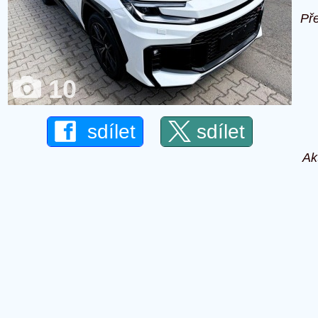
Př
10
sdílet
sdílet
Ak