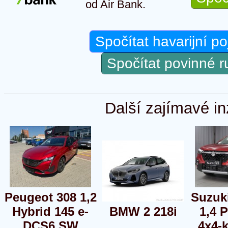
od Air Bank.
Spočítat havarijní po
Spočítat povinné 
Další zajímavé in
Peugeot 308 1,2
Suzuk
Hybrid 145 e-
BMW 2 218i
1,4 
DCS6 SW
4x4-