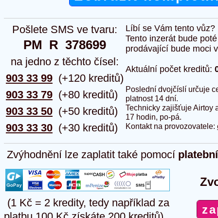
Pošlete SMS ve tvaru:
Líbí se Vám tento vůz?
Tento inzerát bude pot
PM  R  378699
prodávající bude moci vlo
na jedno z těchto čísel:
Aktuální počet kreditů:
903 33 99
(+120 kreditů)
Poslední dvojčíslí určuje
903 33 79
(+80 kreditů)
platnost 14 dní.
Technicky zajišťuje Airtoy 
903 33 50
(+50 kreditů)
17 hodin, po-pá.
903 33 30
(+30 kreditů)
Kontakt na provozovatele:
Zvýhodnění lze zaplatit také pomocí
platebn
Zvo
(1 Kč = 2 kredity, tedy například za
platbu 100 Kč získáte 200 kreditů)