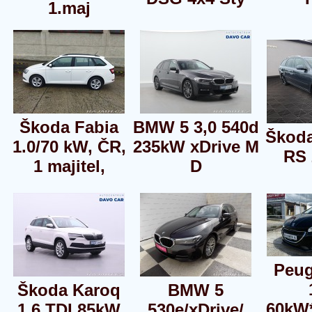
1.maj
Škoda Fabia
BMW 5 3,0 540d
Škoda
1.0/70 kW, ČR,
235kW xDrive M
RS 
1 majitel,
D
Peug
Škoda Karoq
BMW 5
60kW
1.6 TDI 85kW
530e/xDrive/