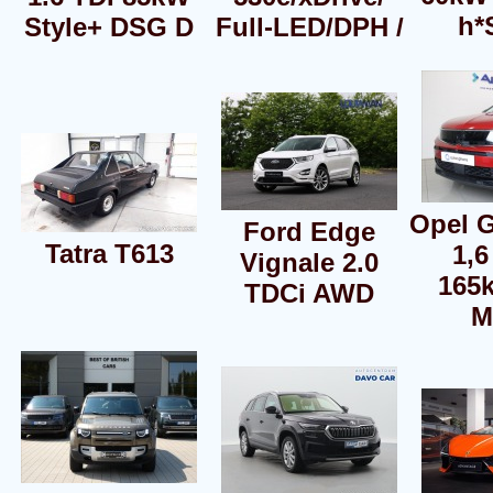
h*
Style+ DSG D
Full-LED/DPH /
Opel 
Ford Edge
Tatra T613
1,
Vignale 2.0
165
TDCi AWD
M