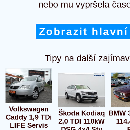
nebo mu vypršela časo
Zobrazit hlavní
Tipy na další zajímav
Volkswagen
Škoda Kodiaq
BMW 3
Caddy 1,9 TDi
2,0 TDI 110kW
114
LIFE Servis
DSG 4x4 Sty