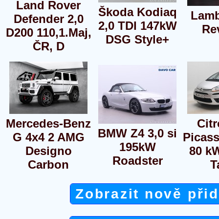
Land Rover
Škoda Kodiaq
Lamb
Defender 2,0
2,0 TDI 147kW
Re
D200 110,1.Maj,
DSG Style+
ČR, D
Mercedes-Benz
Cit
BMW Z4 3,0 si
G 4x4 2 AMG
Picass
195kW
Designo
80 k
Roadster
Carbon
T
Zobrazit nově při