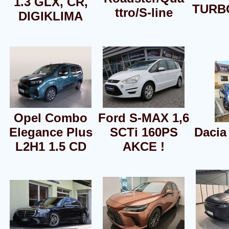
1.3 GLX, ČR,
TURB
ttro/S-line
DIGIKLIMA
Opel Combo
Ford S-MAX 1,6
Elegance Plus
SCTi 160PS
Dacia
L2H1 1.5 CD
AKCE !