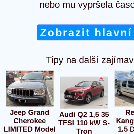
nebo mu vypršela časo
Zobrazit hlavní
Tipy na další zajímav
Jeep Grand
Re
Audi Q2 1,5 35
Cherokee
Kang
TFSI 110 kW S-
LIMITED Model
1.5 
Tron