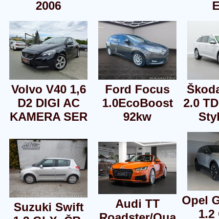
2006
E
Volvo V40 1,6
Ford Focus
Škod
D2 DIGI AC
1.0EcoBoost
2.0 T
KAMERA SER
92kw
Sty
Opel 
Audi TT
Suzuki Swift
1.2
Roadster/Qua