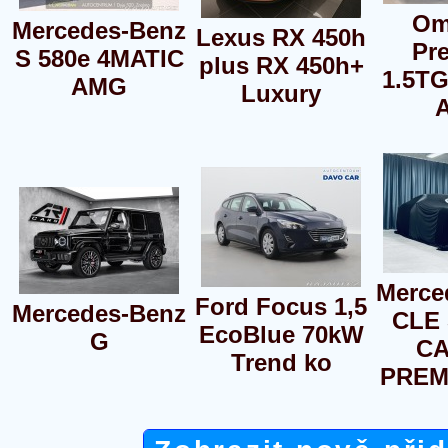
Om
Mercedes-Benz
Lexus RX 450h
Pr
S 580e 4MATIC
plus RX 450h+
1.5T
AMG
Luxury
Merce
Ford Focus 1,5
Mercedes-Benz
CLE
EcoBlue 70kW
G
CA
Trend ko
PREM