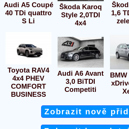
Audi A5 Coupé
Škod
Škoda Karoq
40 TDi quattro
1,6 T
Style 2,0TDI
S Li
zel
4x4
Toyota RAV4
Audi A6 Avant
BMW 
4x4 PHEV
3,0 BiTDI
xDri
COMFORT
Competiti
X
BUSINESS
Zobrazit nově při