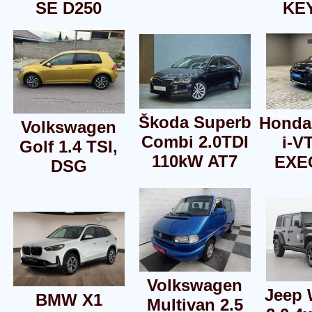
SE D250
KE
Škoda Superb
Honda
Volkswagen
Combi 2.0TDI
i-V
Golf 1.4 TSI,
110kW AT7
EXE
DSG
Volkswagen
Jeep 
BMW X1
Multivan 2.5