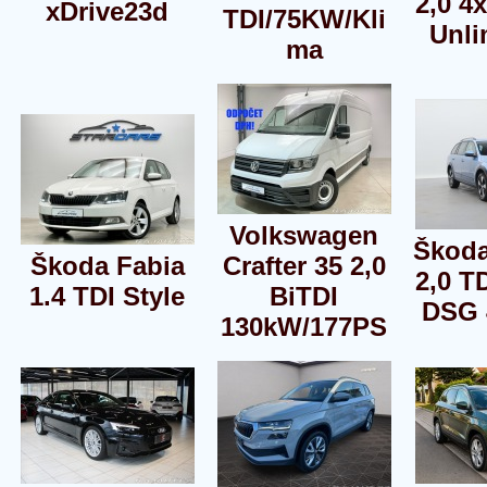
2,0 4
xDrive23d
TDI/75KW/Kli
Unli
ma
Volkswagen
Škoda
Škoda Fabia
Crafter 35 2,0
2,0 T
1.4 TDI Style
BiTDI
DSG 
130kW/177PS