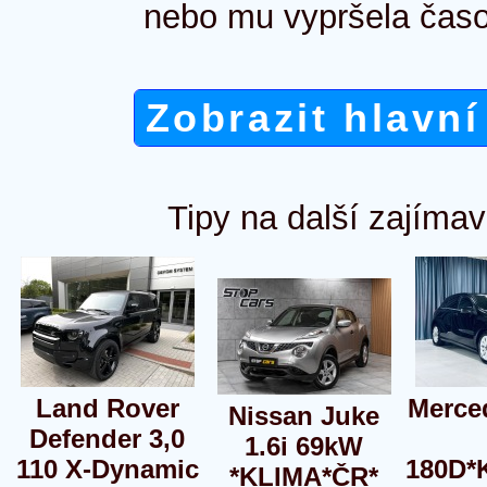
nebo mu vypršela časo
Zobrazit hlavní
Tipy na další zajímav
Land Rover
Merce
Nissan Juke
Defender 3,0
1.6i 69kW
110 X-Dynamic
180D*
*KLIMA*ČR*