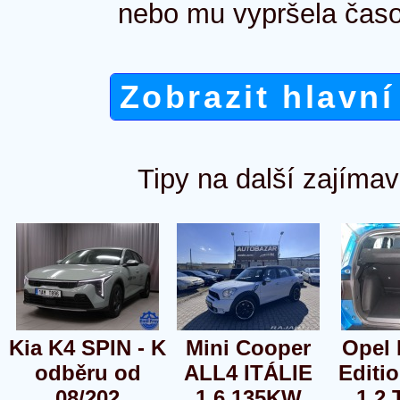
nebo mu vypršela časo
Zobrazit hlavní
Tipy na další zajímav
Kia K4 SPIN - K
Mini Cooper
Opel 
odběru od
ALL4 ITÁLIE
Editi
08/202
1,6 135KW
1.2