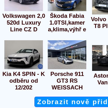
Volkswagen 2,0
Škoda Fabia
Volvo
520d Luxury
1.0TSI,kamer
T8 P
Line CZ D
a,klima,výhř e
Kia K4 SPIN - K
Porsche 911
Asto
odběru od
GT3 RS
Van
12/202
WEISSACH
Zobrazit nově při