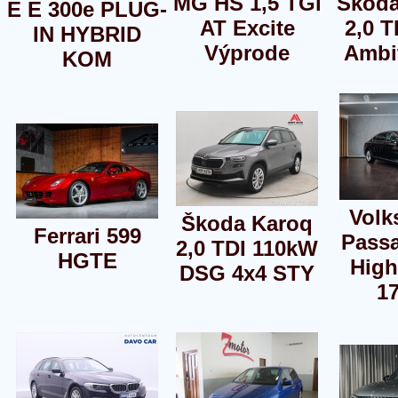
MG HS 1,5 TGi
Škoda
E E 300e PLUG-
AT Excite
2,0 
IN HYBRID
Výprode
Ambi
KOM
Volk
Škoda Karoq
Ferrari 599
Passa
2,0 TDI 110kW
HGTE
High
DSG 4x4 STY
1