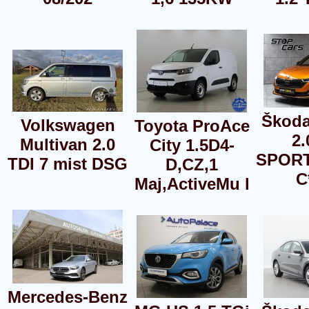
Škoda
Volkswagen
Toyota ProAce
2.
Multivan 2.0
City 1.5D4-
SPORT
TDI 7 mist DSG
D,CZ,1
C
Maj,ActiveMu l
Mercedes-Benz