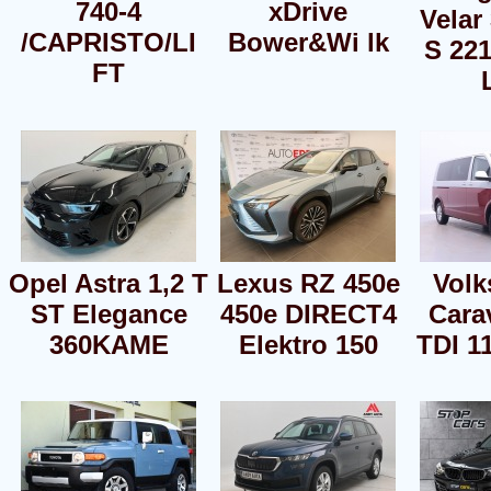
740-4
xDrive
Velar
/CAPRISTO/LI
Bower&Wi lk
S 22
FT
Opel Astra 1,2 T
Lexus RZ 450e
Vol
ST Elegance
450e DIRECT4
Carav
360KAME
Elektro 150
TDI 1