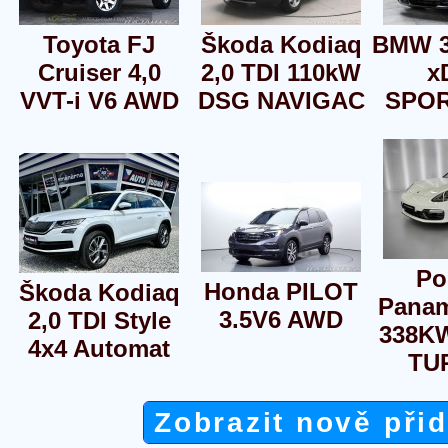
Toyota FJ
Škoda Kodiaq
BMW 3
Cruiser 4,0
2,0 TDI 110kW
x
VVT-i V6 AWD
DSG NAVIGAC
SPOR
Po
Honda PILOT
Škoda Kodiaq
Pana
3.5V6 AWD
2,0 TDI Style
338K
4x4 Automat
TU
Zobrazit nově při