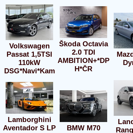
Škoda Octavia
Volkswagen
2.0 TDI
Passat 1,5TSI
Mazd
AMBITION+*DP
110kW
Dy
H*ČR
DSG*Navi*Kam
Lamborghini
Lan
Aventador S LP
BMW M70
Rang