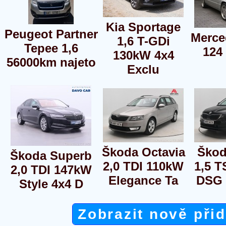
Kia Sportage
Peugeot Partner
Merce
1,6 T-GDi
Tepee 1,6
124
130kW 4x4
56000km najeto
Exclu
Škoda Octavia
Škod
Škoda Superb
2,0 TDI 110kW
1,5 T
2,0 TDI 147kW
Elegance Ta
DSG 
Style 4x4 D
Zobrazit nově při