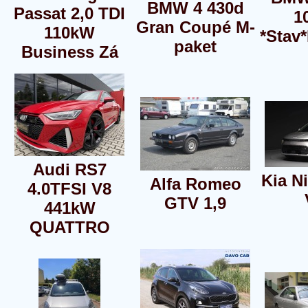
BMW 4 430d
Passat 2,0 TDI
1
Gran Coupé M-
110kW
*Stav*
paket
Business Zá
Audi RS7
Kia Ni
Alfa Romeo
4.0TFSI V8
GTV 1,9
441kW
QUATTRO