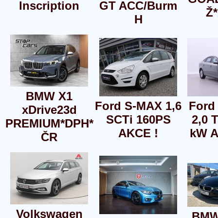
Inscription
GT ACC/Burm
Ž
H
BMW X1
Ford S-MAX 1,6
Ford
xDrive23d
SCTi 160PS
2,0 
PREMIUM*DPH*
AKCE !
kW A
ČR
Volkswagen
BMW