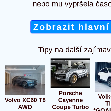
nebo mu vypršela časo
Zobrazit hlavní
Tipy na další zajímav
Porsche
Vol
Volvo XC60 T8
Cayenne
T
AWD
Coupe Turbo
*GOA