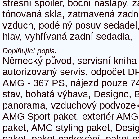
střešní spoiler, boční nášlapy, z
tónovaná skla, zatmavená zadní
vzduch, podélný posuv sedadel
hlav, vyhřívaná zadní sedadla,
Doplňující popis:
Německý původ, servisní kniha
autorizovaný servis, odpočet D
AMG - 367 PS, nájezd pouze 74 
stav, bohatá výbava, Designo, 
panorama, vzduchový podvozek.
AMG Sport paket, exteriér AMG
paket, AMG styling paket, Desig
paket, paket parkování, paket p