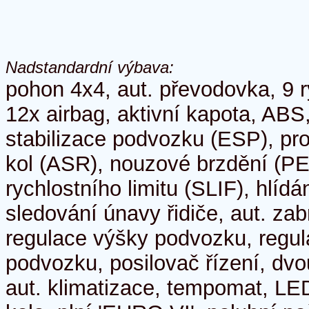
Nadstandardní výbava:
pohon 4x4, aut. převodovka, 9 r
12x airbag, aktivní kapota, ABS,
stabilizace podvozku (ESP), pr
kol (ASR), nouzové brzdění (PE
rychlostního limitu (SLIF), hlídá
sledování únavy řidiče, aut. zab
regulace výšky podvozku, regul
podvozku, posilovač řízení, dv
aut. klimatizace, tempomat, LED