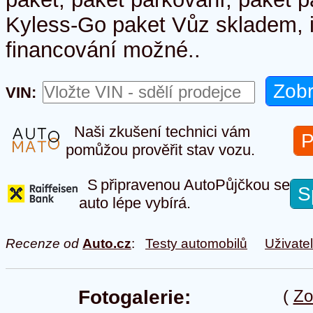
Kyless-Go paket Vůz skladem, 
financování možné..
VIN:
Naši zkušení technici vám
P
pomůžou prověřit stav vozu.
S připravenou AutoPůjčkou se
S
auto lépe vybírá.
Recenze od
Auto.cz
:
Testy automobilů
Uživate
Fotogalerie:
(
Zo