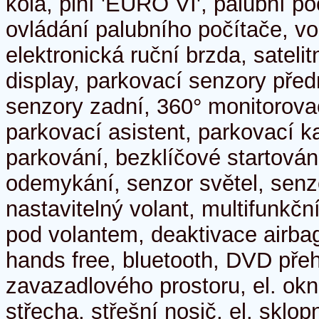
kola, plní 'EURO VI', palubní po
ovládání palubního počítače, vo
elektronická ruční brzda, sateli
display, parkovací senzory před
senzory zadní, 360° monitorov
parkovací asistent, parkovací 
parkování, bezklíčové startován
odemykání, senzor světel, senz
nastavitelný volant, multifunkčn
pod volantem, deaktivace airba
hands free, bluetooth, DVD přeh
zavazadlového prostoru, el. ok
střecha, střešní nosič, el. sklop