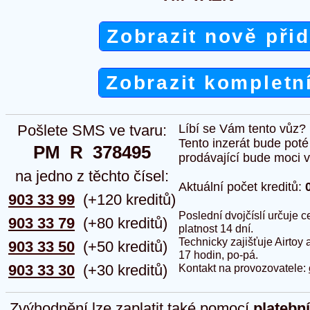
Zobrazit nově při
Zobrazit kompletn
Pošlete SMS ve tvaru:
Líbí se Vám tento vůz?
Tento inzerát bude pot
PM  R  378495
prodávající bude moci vlo
na jedno z těchto čísel:
Aktuální počet kreditů:
903 33 99
(+120 kreditů)
Poslední dvojčíslí určuje
903 33 79
(+80 kreditů)
platnost 14 dní.
Technicky zajišťuje Airtoy 
903 33 50
(+50 kreditů)
17 hodin, po-pá.
903 33 30
(+30 kreditů)
Kontakt na provozovatele:
Zvýhodnění lze zaplatit také pomocí
platebn