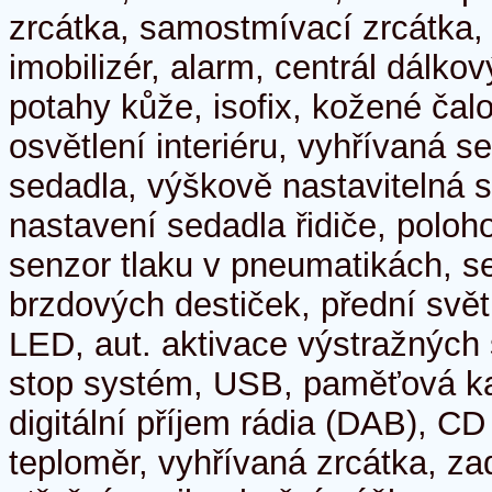
zrcátka, samostmívací zrcátka, 
imobilizér, alarm, centrál dálko
potahy kůže, isofix, kožené čal
osvětlení interiéru, vyhřívaná se
sedadla, výškově nastavitelná 
nastavení sedadla řidiče, poloh
senzor tlaku v pneumatikách, s
brzdových destiček, přední svět
LED, aut. aktivace výstražných 
stop systém, USB, paměťová kar
digitální příjem rádia (DAB), C
teploměr, vyhřívaná zrcátka, za