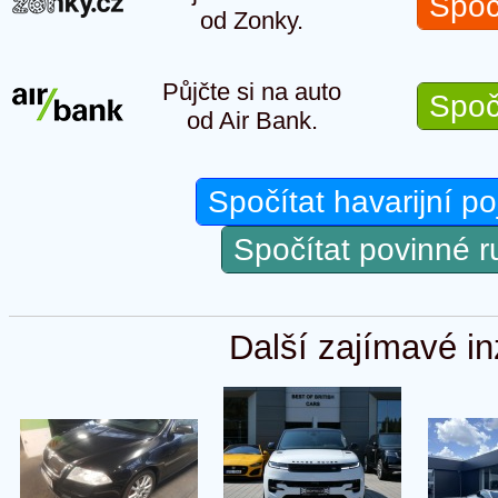
Spoč
od Zonky.
Půjčte si na auto
Spoč
od Air Bank.
Spočítat havarijní po
Spočítat povinné 
Další zajímavé in