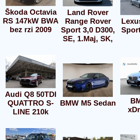
Škoda Octavia
Land Rover
RS 147kW BWA
Range Rover
Lexu
bez rzi 2009
Sport 3,0 D300,
Sport
SE, 1.Maj, SK,
Audi Q8 50TDI
B
QUATTRO S-
BMW M5 Sedan
xDr
LINE 210k