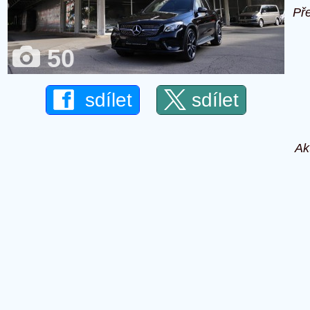
Př
50
sdílet
sdílet
Ak