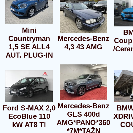
Mini
BM
Countryman
Mercedes-Benz
Coup
1,5 SE ALL4
4,3 43 AMG
/Cera
AUT. PLUG-IN
Mercedes-Benz
Ford S-MAX 2,0
BMW
GLS 400d
EcoBlue 110
XDRI
AMG*PANO*360
kW AT8 Ti
CO
*7M*TAŽN