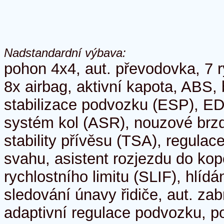
Nadstandardní výbava:
pohon 4x4, aut. převodovka, 7 r
8x airbag, aktivní kapota, ABS, 
stabilizace podvozku (ESP), ED
systém kol (ASR), nouzové brzd
stability přívěsu (TSA), regulace
svahu, asistent rozjezdu do ko
rychlostního limitu (SLIF), hlídá
sledování únavy řidiče, aut. zab
adaptivní regulace podvozku, po