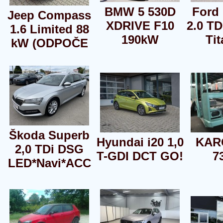
BMW 5 530D
Ford
Jeep Compass
XDRIVE F10
2.0 T
1.6 Limited 88
190kW
Ti
kW (ODPOČE
Škoda Superb
Hyundai i20 1,0
KAR
2,0 TDi DSG
T-GDI DCT GO!
7
LED*Navi*ACC