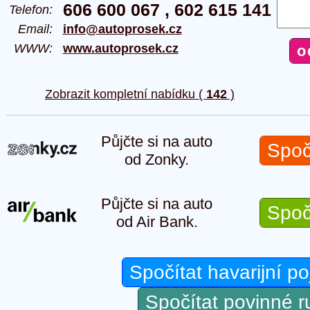
606 600 067 , 602 615 141
Telefon:
Email:
info@autoprosek.cz
WWW:
www.autoprosek.cz
Zobrazit kompletní nabídku (
142
)
Půjčte si na auto
Spoč
od Zonky.
Půjčte si na auto
Spoč
od Air Bank.
Spočítat havarijní po
Spočítat povinné 