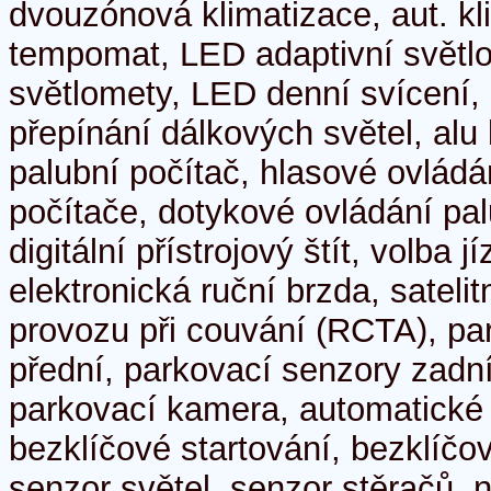
dvouzónová klimatizace, aut. kl
tempomat, LED adaptivní světlo
světlomety, LED denní svícení,
přepínání dálkových světel, alu 
palubní počítač, hlasové ovládá
počítače, dotykové ovládání pal
digitální přístrojový štít, volba 
elektronická ruční brzda, satelit
provozu při couvání (RCTA), pa
přední, parkovací senzory zadní
parkovací kamera, automatické
bezklíčové startování, bezklíč
senzor světel, senzor stěračů, n