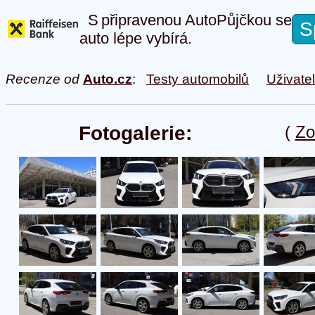
S připravenou AutoPůjčkou se
S
auto lépe vybírá.
Recenze od
Auto.cz
:
Testy automobilů
Uživate
Fotogalerie:
(
Zo