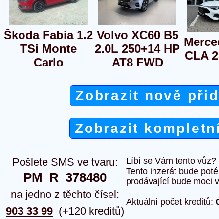
Škoda Fabia 1.2
Volvo XC60 B5
Merce
TSi Monte
2.0L 250+14 HP
CLA 2
Carlo
AT8 FWD
Zobrazit nově při
Zobrazit kompletn
Pošlete SMS ve tvaru:
Líbí se Vám tento vůz?
Tento inzerát bude pot
PM  R  378480
prodávající bude moci vlo
na jedno z těchto čísel:
Aktuální počet kreditů:
903 33 99
(+120 kreditů)