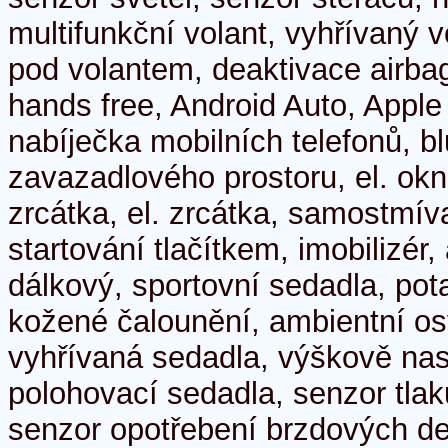
multifunkční volant, vyhřívaný v
pod volantem, deaktivace airba
hands free, Android Auto, Apple
nabíječka mobilních telefonů, bl
zavazadlového prostoru, el. okn
zrcátka, el. zrcátka, samostmív
startování tlačítkem, imobilizér,
dálkový, sportovní sedadla, pota
kožené čalounění, ambientní osvě
vyhřívaná sedadla, výškově nas
polohovací sedadla, senzor tla
senzor opotřebení brzdových des