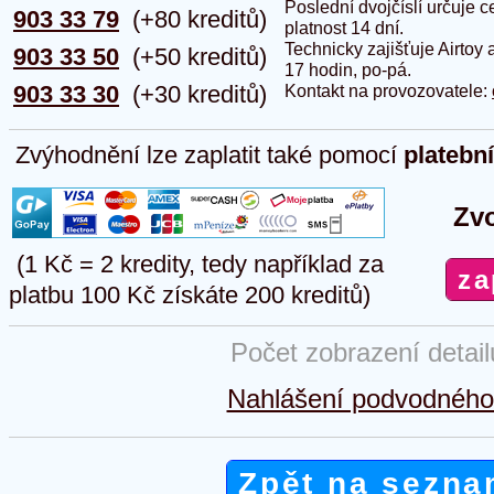
Poslední dvojčíslí určuje
903 33 79
(+80 kreditů)
platnost 14 dní.
Technicky zajišťuje Airtoy 
903 33 50
(+50 kreditů)
17 hodin, po-pá.
903 33 30
(+30 kreditů)
Kontakt na provozovatele:
Zvýhodnění lze zaplatit také pomocí
platebn
Zvo
(1 Kč = 2 kredity, tedy například za
platbu 100 Kč získáte 200 kreditů)
Počet zobrazení detai
Nahlášení podvodného 
Zpět na sezna