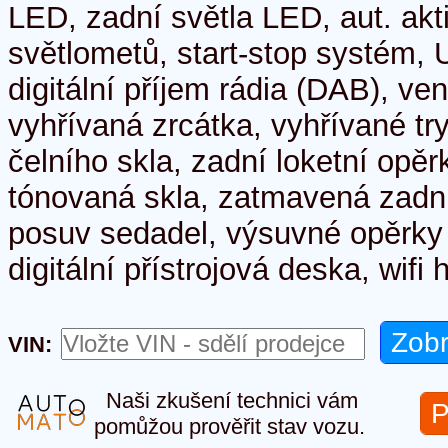
LED, zadní světla LED, aut. ak
světlometů, start-stop systém, 
digitální příjem rádia (DAB), ve
vyhřívaná zrcátka, vyhřívané tr
čelního skla, zadní loketní opěrk
tónovaná skla, zatmavená zadní
posuv sedadel, výsuvné opěrky 
digitální přístrojová deska, wifi 
VIN:
Naši zkušení technici vám
P
pomůžou prověřit stav vozu.