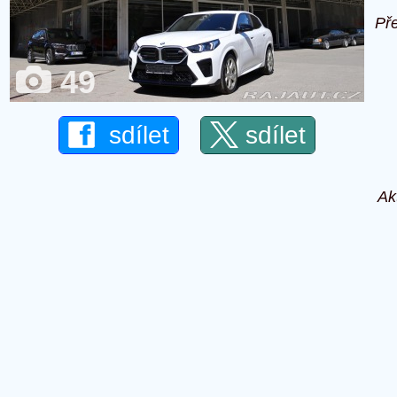
Př
49
sdílet
sdílet
Ak