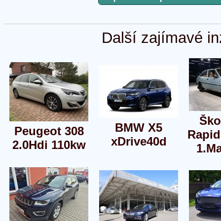
Další zajímavé in
Ško
BMW X5
Peugeot 308
Rapid
xDrive40d
2.0Hdi 110kw
1.Ma