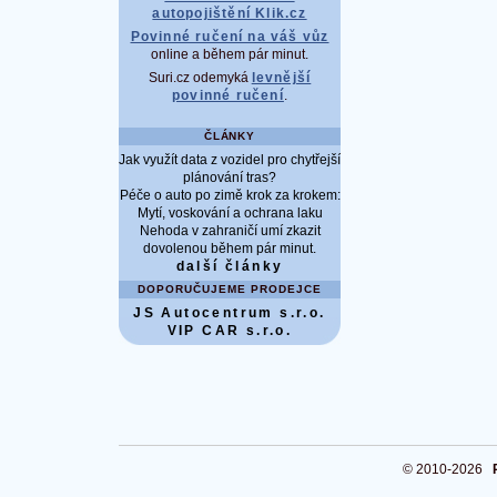
autopojištění Klik.cz
Povinné ručení na váš vůz
online a během pár minut.
Suri.cz odemyká
levnější
povinné ručení
.
ČLÁNKY
Jak využít data z vozidel pro chytřejší
plánování tras?
Péče o auto po zimě krok za krokem:
Mytí, voskování a ochrana laku
Nehoda v zahraničí umí zkazit
dovolenou během pár minut.
další články
DOPORUČUJEME PRODEJCE
JS Autocentrum s.r.o.
VIP CAR s.r.o.
© 2010-2026