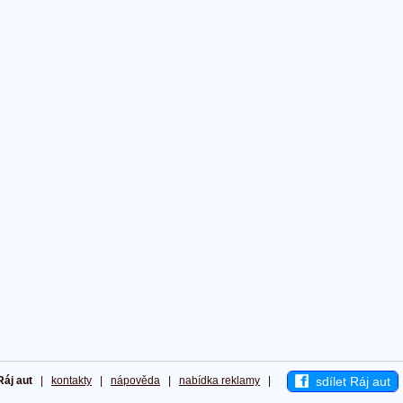
sdílet Ráj aut
Ráj aut
|
kontakty
|
nápověda
|
nabídka reklamy
|