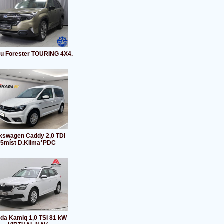
u Forester TOURING 4X4.
kswagen Caddy 2,0 TDi
5míst D.Klima*PDC
da Kamiq 1,0 TSI 81 kW