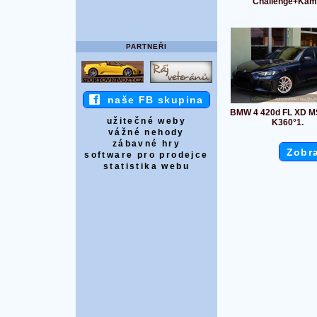
Challenge+Kam
PARTNEŘI
naše FB skupina
BMW 4 420d FL XD 
užitečné weby
K360°1.
vážné nehody
zábavné hry
Zobra
software pro prodejce
statistika webu