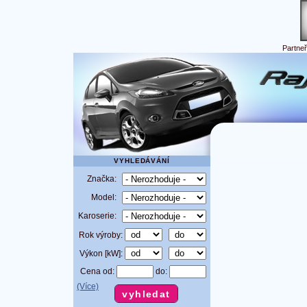
Partne
VYHLEDÁVÁNÍ
Značka:
Model:
Karoserie:
Rok výroby:
Výkon [kW]:
Cena od:
do:
(Více)