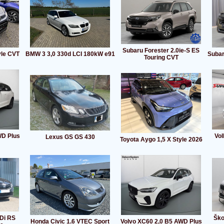
Subaru Forester 2.0ie-S ES
yle CVT
BMW 3 3,0 330d LCI 180kW e91
Subar
Touring CVT
WD Plus
Vol
Lexus GS GS 430
Toyota Aygo 1,5 X Style 2026
TDi RS
Ško
Honda Civic 1.6 VTEC Sport
Volvo XC60 2,0 B5 AWD Plus