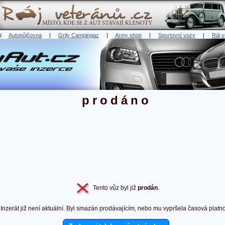
ři:
Autopůjčovna
|
Grily Campingaz
|
Army shop
|
Sportovní vozy
|
Ráj v
prodáno
Tento vůz byl již
prodán
.
Inzerát již není aktuální. Byl smazán prodávajícím, nebo mu vypršela časová platno