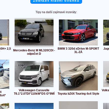
Zobrazit hlavní stránku
Tipy na další zajímavé inzeráty:
50H+ 2,5
BMW 3 320d xDrive M-SPORT
Jag
Mercedes-Benz M ML320CDI -
Y
3L-ZÁ
odpočet D
Volkswagen Caravelle
Volks
i
T6.1*2.0TDI*110kW*DS G*9MÍ
Toyota bZ4X Touring 4x4 Style
4x4*