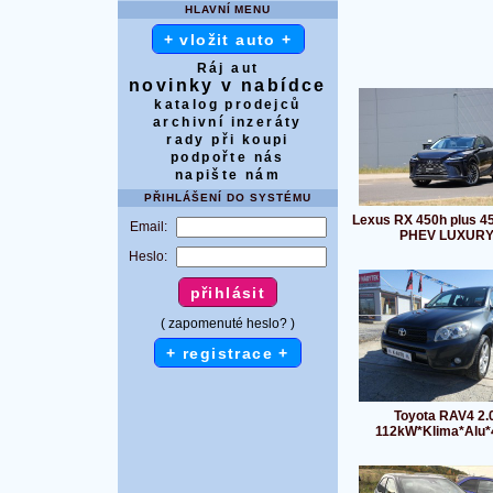
HLAVNÍ MENU
+ vložit auto +
Ráj aut
novinky v nabídce
katalog prodejců
archivní inzeráty
rady při koupi
podpořte nás
napište nám
PŘIHLÁŠENÍ DO SYSTÉMU
Lexus RX 450h plus 4
Email:
PHEV LUXUR
Heslo:
( zapomenuté heslo? )
+ registrace +
Toyota RAV4 2.0
112kW*Klima*Alu*