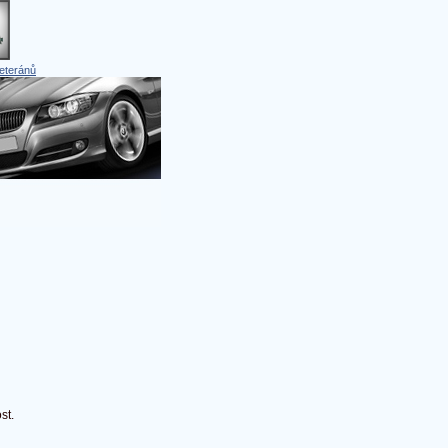
eteránů
st.