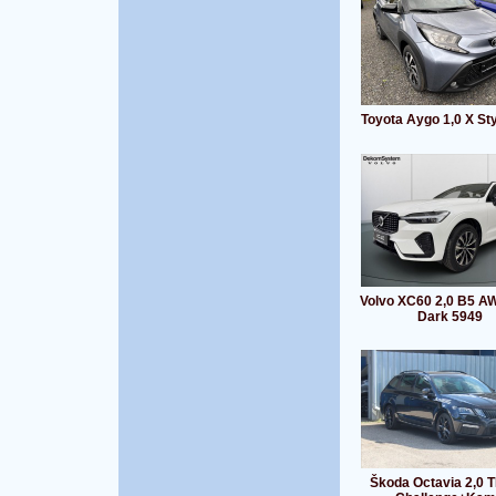
Toyota Aygo 1,0 X St
Volvo XC60 2,0 B5 A
Dark 5949
Škoda Octavia 2,0 