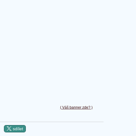
( Váš banner zde? )
sdílet