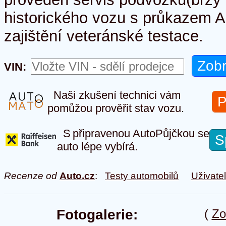
historického vozu s průkazem A
zajištění veteránské testace.
VIN:
Naši zkušení technici vám
P
pomůžou prověřit stav vozu.
S připravenou AutoPůjčkou se
S
auto lépe vybírá.
Recenze od
Auto.cz
:
Testy automobilů
Uživate
Fotogalerie:
(
Zo