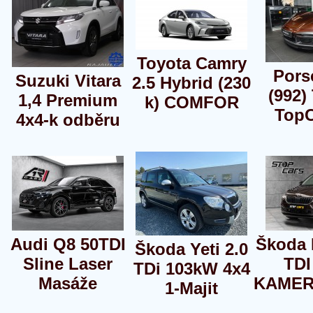
Toyota Camry
Pors
Suzuki Vitara
2.5 Hybrid (230
(992)
1,4 Premium
k) COMFOR
TopC
4x4-k odběru
Audi Q8 50TDI
Škoda 
Škoda Yeti 2.0
Sline Laser
TDI
TDi 103kW 4x4
Masáže
KAMER
1-Majit