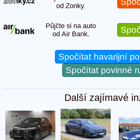
Spoč
od Zonky.
Půjčte si na auto
Spoč
od Air Bank.
Spočítat havarijní po
Spočítat povinné 
Další zajímavé in