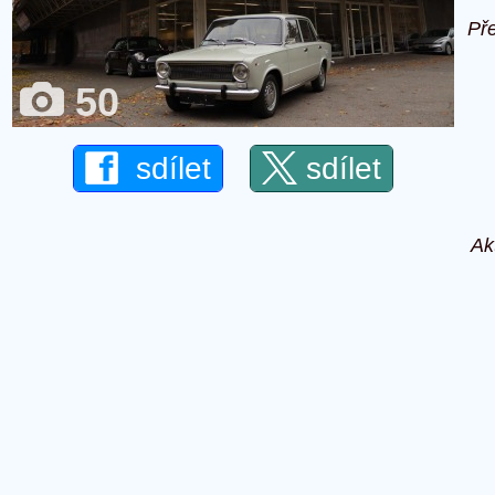
Př
50
sdílet
sdílet
Ak