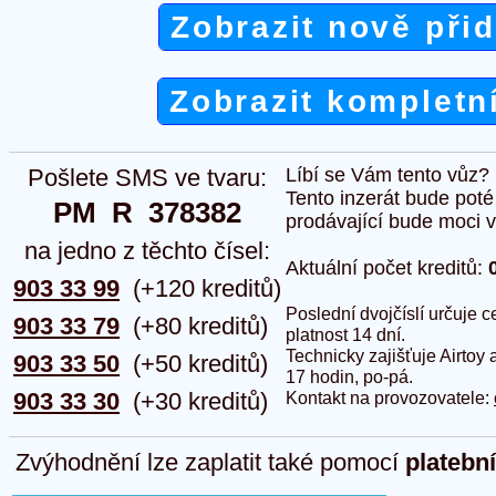
Zobrazit nově při
Zobrazit kompletn
Pošlete SMS ve tvaru:
Líbí se Vám tento vůz?
Tento inzerát bude pot
PM  R  378382
prodávající bude moci vlo
na jedno z těchto čísel:
Aktuální počet kreditů:
903 33 99
(+120 kreditů)
Poslední dvojčíslí určuje
903 33 79
(+80 kreditů)
platnost 14 dní.
Technicky zajišťuje Airtoy 
903 33 50
(+50 kreditů)
17 hodin, po-pá.
903 33 30
(+30 kreditů)
Kontakt na provozovatele:
Zvýhodnění lze zaplatit také pomocí
platebn