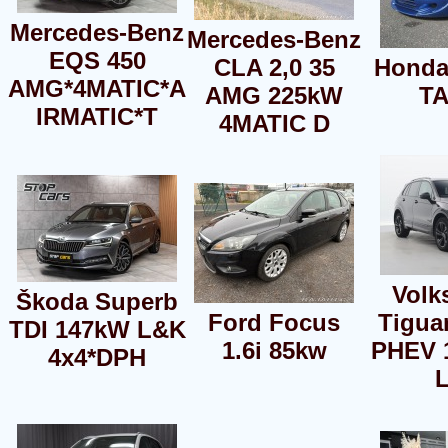
Mercedes-Benz
Mercedes-Benz
EQS 450
CLA 2,0 35
Honda
AMG*4MATIC*A
AMG 225kW
T
IRMATIC*T
4MATIC D
Volk
Škoda Superb
Ford Focus
Tigua
TDI 147kW L&K
1.6i 85kw
PHEV 
4x4*DPH
L