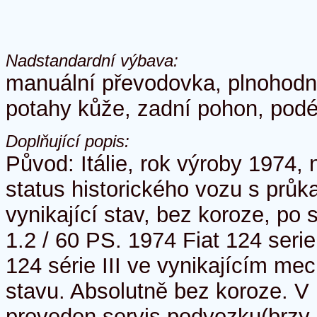
Nadstandardní výbava:
manuální převodovka, plnohodno
potahy kůže, zadní pohon, podé
Doplňující popis:
Původ: Itálie, rok výroby 1974,
status historického vozu s průk
vynikající stav, bez koroze, po 
1.2 / 60 PS. 1974 Fiat 124 serie I
124 série III ve vynikajícím me
stavu. Absolutně bez koroze. V
proveden servis podvozku(brzy 