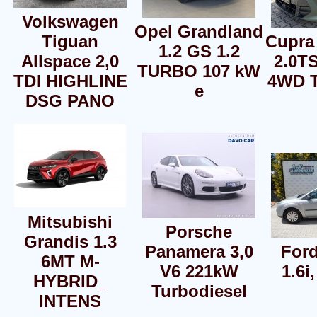
Volkswagen
Opel Grandland
Tiguan
Cupra
1.2 GS 1.2
Allspace 2,0
2.0T
TURBO 107 kW
TDI HIGHLINE
4WD 
e
DSG PANO
Mitsubishi
Porsche
Grandis 1.3
Panamera 3,0
For
6MT M-
V6 221kW
1.6i
HYBRID_
Turbodiesel
INTENS