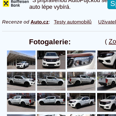
S připravenou AutoPůjčkou se
S
auto lépe vybírá.
Recenze od
Auto.cz
:
Testy automobilů
Uživate
Fotogalerie:
(
Zo