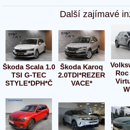
Další zajímavé in
Volks
Škoda Scala 1.0
Škoda Karoq
Roc 
TSI G-TEC
2.0TDI*REZER
Virt
STYLE*DPH*Č
VACE*
W