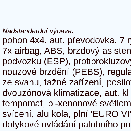
Nadstandardní výbava:
pohon 4x4, aut. převodovka, 7 r
7x airbag, ABS, brzdový asistent
podvozku (ESP), protiprokluzov
nouzové brzdění (PEBS), regulac
ze svahu, tažné zařízení, posilo
dvouzónová klimatizace, aut. kl
tempomat, bi-xenonové světlom
svícení, alu kola, plní 'EURO VI'
dotykové ovládání palubního poč