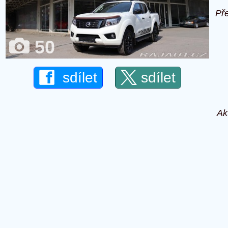
Př
50
sdílet
sdílet
Ak