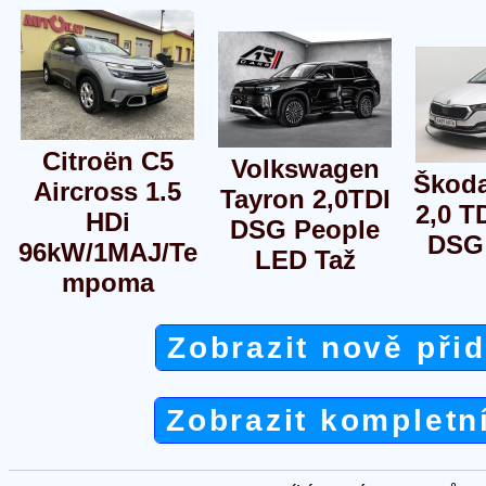
Citroën C5
Volkswagen
Škoda
Aircross 1.5
Tayron 2,0TDI
2,0 T
HDi
DSG People
DSG 
96kW/1MAJ/Te
LED Taž
mpoma
Zobrazit nově při
Zobrazit kompletn