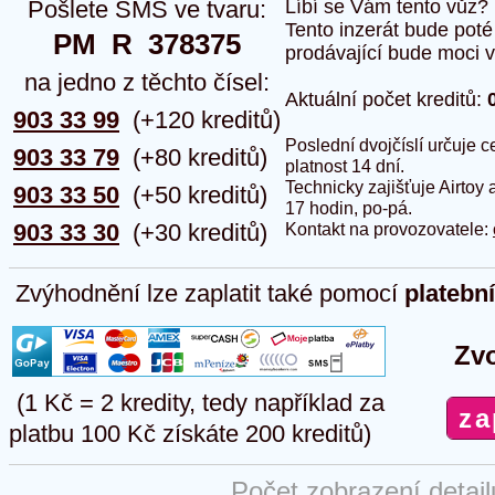
Pošlete SMS ve tvaru:
Líbí se Vám tento vůz?
Tento inzerát bude pot
PM  R  378375
prodávající bude moci vlo
na jedno z těchto čísel:
Aktuální počet kreditů:
903 33 99
(+120 kreditů)
Poslední dvojčíslí určuje
903 33 79
(+80 kreditů)
platnost 14 dní.
Technicky zajišťuje Airtoy 
903 33 50
(+50 kreditů)
17 hodin, po-pá.
903 33 30
(+30 kreditů)
Kontakt na provozovatele:
Zvýhodnění lze zaplatit také pomocí
platebn
Zvo
(1 Kč = 2 kredity, tedy například za
platbu 100 Kč získáte 200 kreditů)
Počet zobrazení detai