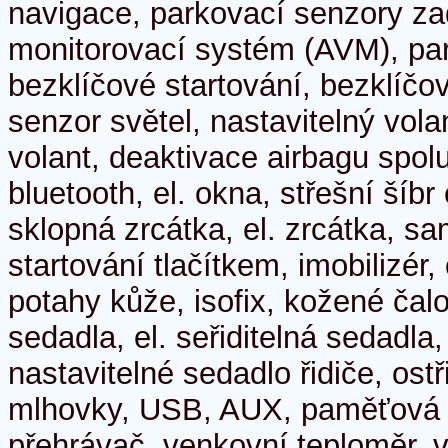
navigace, parkovací senzory za
monitorovací systém (AVM), pa
bezklíčové startování, bezklíč
senzor světel, nastavitelný vola
volant, deaktivace airbagu spol
bluetooth, el. okna, střešní šíbr e
sklopná zrcátka, el. zrcátka, s
startování tlačítkem, imobilizér,
potahy kůže, isofix, kožené čal
sedadla, el. seřiditelná sedadla
nastavitelné sedadlo řidiče, ost
mlhovky, USB, AUX, paměťová k
přehrávač, venkovní teploměr, v