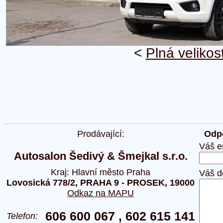
<
Plná velikos
Prodávající:
Odpo
Váš e
Autosalon Šedivý & Šmejkal s.r.o.
Kraj: Hlavní město Praha
Váš d
Lovosická 778/2, PRAHA 9 - PROSEK, 19000
Odkaz na MAPU
606 600 067 , 602 615 141
Telefon: