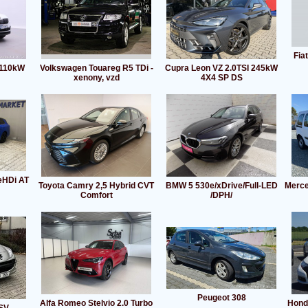
Fia
 110kW
Volkswagen Touareg R5 TDi -
Cupra Leon VZ 2.0TSI 245kW
xenony, vzd
4X4 SP DS
eHDi AT
Toyota Camry 2,5 Hybrid CVT
BMW 5 530e/xDrive/Full-LED
Merce
Comfort
/DPH/
Peugeot 308
Alfa Romeo Stelvio 2.0 Turbo
Hond