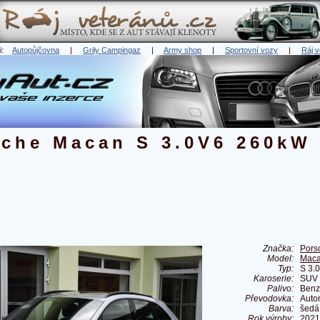
ři:
Autopůjčovna
|
Grily Campingaz
|
Army shop
|
Sportovní vozy
|
Ráj v
sche Macan S 3.0V6 260kW
Značka:
Pors
Model:
Mac
Typ:
S 3.
Karoserie:
SUV
Palivo:
Benz
Převodovka:
Auto
Barva:
šedá
Rok výroby:
2021