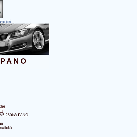
eteránů
 PANO
che
an
0V6 260kW PANO
ín
matická