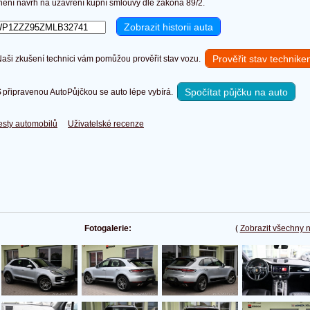
není návrh na uzavření kupní smlouvy dle zákona 89/2.
Prověřit stav technik
ši zkušení technici vám pomůžou prověřit stav vozu.
Spočítat půjčku na auto
připravenou AutoPůjčkou se auto lépe vybírá.
esty automobilů
Uživatelské recenze
Fotogalerie:
(
Zobrazit všechny 