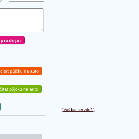
čítat půjčku na auto
ítat půjčku na auto
( Váš banner zde? )