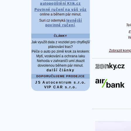
autopojištění Klik.cz
Povinné ručení na váš vůz
online a během pár minut.
Suri.cz odemyká
levnější
Te
povinné ručení
.
E
ČLÁNKY
Jak využít data z vozidel pro chytřejší
plánování tras?
Zobrazit komp
Péče o auto po zimě krok za krokem:
Mytí, voskování a ochrana laku
Nehoda v zahraničí umí zkazit
dovolenou během pár minut.
další články
DOPORUČUJEME PRODEJCE
JS Autocentrum s.r.o.
VIP CAR s.r.o.