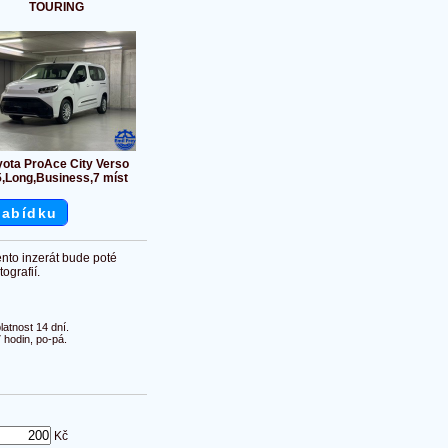
TOURING
yota ProAce City Verso
5,Long,Business,7 míst
nabídku
ento inzerát bude poté
ografií.
atnost 14 dní.
 hodin, po-pá.
Kč