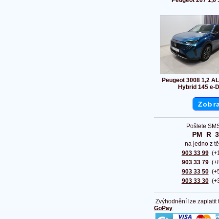
Peugeot 207 1,6
Peugeot 3008 1,2 
Hybrid 145 e-
Zobra
Pošlete SMS
PM  R  
na jedno z tě
903 33 99
(+1
903 33 79
(+8
903 33 50
(+5
903 33 30
(+3
Zvýhodnění lze zaplatit
GoPay
: