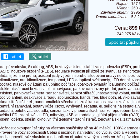
Najeto:
157 
Výkon:
260 
Zdvihový objem:
2995
Datum aktualizace:
5.8.
Cena:
899 
742 975 Kč 
Spočítat půjčk
sdílet
sdílet
aut. převodovka, 8x airbag, ABS, brzdový asistent, stabilizace podvozku (ESP), pro
(ASR), nouzové brzdění (PEBS), regulace rychlosti při jízdě ze svahu, asistent roz
hlídání jízdního pruhu, asistent jízdy v jízdním pruhu, sledování únavy řidiče, posil
klimatizace, aut. klimatizace, tempomat, LED adaptivní světlomety, LED denní svícen
počítač, hlasové ovládání palubního počítače, dotykové ovládání palubního počítače
elektronická ruční brzda, satelitní navigace, parkovací senzory přední, parkovací s
asistent, parkovací kamera, senzor světel, senzor stěračů, nastavitelný volant, multi
pod volantem, deaktivace airbagu spolujezdce, hands free, bluetooth, el. víko zava
okna, střešní šíbr el., panoramatická střecha, el. zrcátka, samostmívací zrcátka, imobi
centrální zamykání, potahy kůže, isofix, vyhřívaná sedadla, el. seřiditelná sedadla,
sedadla, polohovací sedadla, senzor tlaku v pneumatikách, senzor opotřebení brzd
světla LED, zadní světla LED, mlhovky, USB, autorádio, digitální příjem rádia (DAB)
loketní opěrka, střešní okno, vnitřní teploměr, zadní stěrač, tónovaná skla, zatmaven
Možnost dokoupení záruky na všechny součástky až na 48 měsíců. 100% garance na
Prověřené vozy společností Cebia s možností nahlédnutí do výpisu Cebia Reportu.
nechat prověřit vůz vlastním mechanikem či autorizovaným servisem. Vůz původe