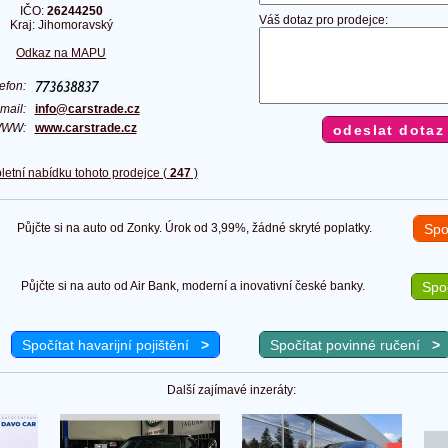
IČO:
26244250
Váš dotaz pro prodejce:
Kraj: Jihomoravský
Odkaz na MAPU
lefon:
mail:
info@carstrade.cz
WWW:
www.carstrade.cz
letní nabídku tohoto prodejce (
247
)
Půjčte si na auto od Zonky. Úrok od 3,99%, žádné skryté poplatky.
Spo
Půjčte si na auto od Air Bank, moderní a inovativní české banky.
Spoč
Spočítat havarijní pojištění
>
Spočítat povinné ručení
>
Další zajímavé inzeráty: