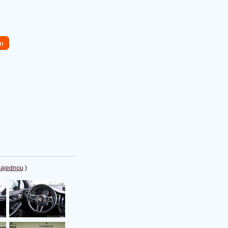
em
najednou
)