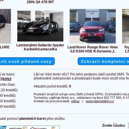
 SV
280k Q4 AT8 INT
Lamborghini Gallardo Spyder
ALLURE
Land Rover Range Rover Velar
To
Karbo/Alcantace/Ka
D
3,0 D300 HSE R-Dynamic,1.
1,
zit nově přidané vozy
Zobrazit kompletní 
 ve tvaru:
Líbí se Vám tento vůz? Pro jeho podporu stačí poslat SMS. T
přednostně zobrazován a prodávající bude moci vložit více fot
378352
chto čísel:
Aktuální počet kreditů:
0
20 kreditů)
Poslední dvojčíslí určuje cenu SMS (včetně DPH). Zvýhodnění má pl
0 kreditů)
Technicky zajišťuje Airtoy a.s., reklamace na lince 602 777 555, 9-17
0 kreditů)
Kontakt na provozovatele:
odkaz
|
www.platmobilem.cz
0 kreditů)
 také pomocí
platebních karet
přes službu
Zvolte částku: