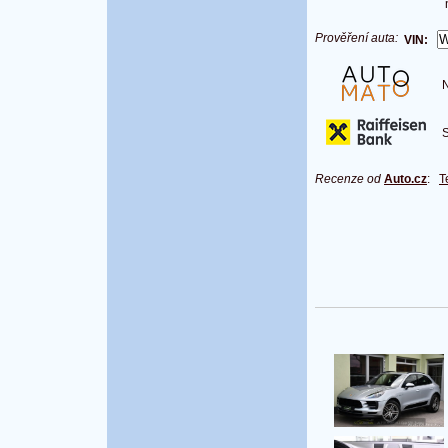
Prověření auta:
VIN:
Na
S 
Recenze od
Auto.cz
:
T