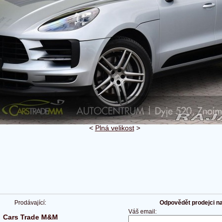
<
Plná velikost
>
Prodávající:
Odpovědět prodejci na 
Váš email:
Cars Trade M&M