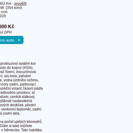
302 Km -
prověřit
kW (354 koní)
 ccm
2026
000 Kč
bez DPH
u na auto
>
tiprokluzový systém kol
jezdu do kopce (HSA),
ovač řízení, dvouzónová
í, alu kola, palubní
, volba jízdního režimu,
enzory zadní, parkovací
funkční volant, řazení pádly
zadlového prostoru, el.
lizér, centrál dálkový,
 výškově nastavitelná
ových destiček, přední
, venkovní teploměr, zadní
á zadní skla,
 počet ujetých kilometrů.
 Dále si také můžete
m z Německa. Tato nabídka