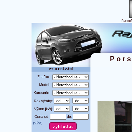
Partne
Por
VYHLEDÁVÁNÍ
Značka:
Model:
Karoserie:
Rok výroby:
Výkon [kW]:
Cena od:
do:
(Více)