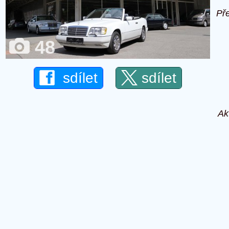
Př
48
sdílet
sdílet
Ak