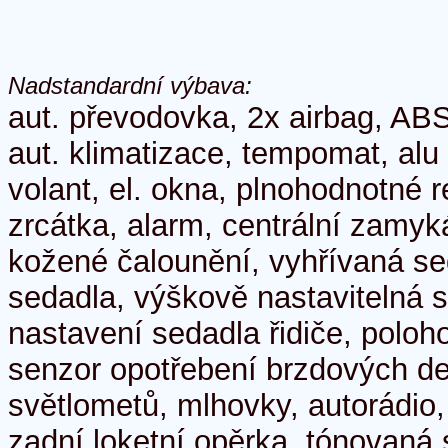
Nadstandardní výbava:
aut. převodovka, 2x airbag, ABS
aut. klimatizace, tempomat, alu 
volant, el. okna, plnohodnotné re
zrcátka, alarm, centrální zamyk
kožené čalounění, vyhřívaná seda
sedadla, výškově nastavitelná 
nastavení sedadla řidiče, poloh
senzor opotřebení brzdových de
světlometů, mlhovky, autorádio,
zadní loketní opěrka, tónovaná 