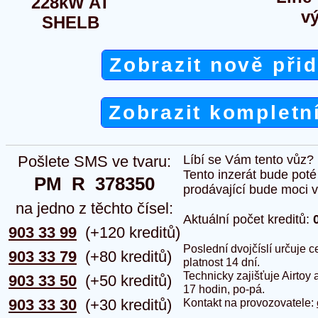
228kW AT
v
SHELB
Zobrazit nově při
Zobrazit kompletn
Pošlete SMS ve tvaru:
Líbí se Vám tento vůz?
Tento inzerát bude pot
PM  R  378350
prodávající bude moci vlo
na jedno z těchto čísel:
Aktuální počet kreditů:
903 33 99
(+120 kreditů)
Poslední dvojčíslí určuje
903 33 79
(+80 kreditů)
platnost 14 dní.
Technicky zajišťuje Airtoy 
903 33 50
(+50 kreditů)
17 hodin, po-pá.
903 33 30
(+30 kreditů)
Kontakt na provozovatele: