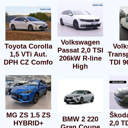
Volkswagen
Toyota Corolla
Vol
Passat 2,0 TSI
1,5 VTi Aut.
Transp
206kW R-line
DPH CZ Comfo
TDI 
High
MG ZS 1.5 ZS
Škod
BMW 2 220
HYBRID+
2,0 T
Gran Coupe