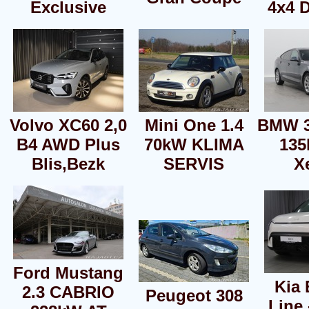
Exclusive
4x4 
Volvo XC60 2,0
Mini One 1.4
BMW 3
B4 AWD Plus
70kW KLIMA
13
Blis,Bezk
SERVIS
X
Ford Mustang
Kia
2.3 CABRIO
Peugeot 308
Line 