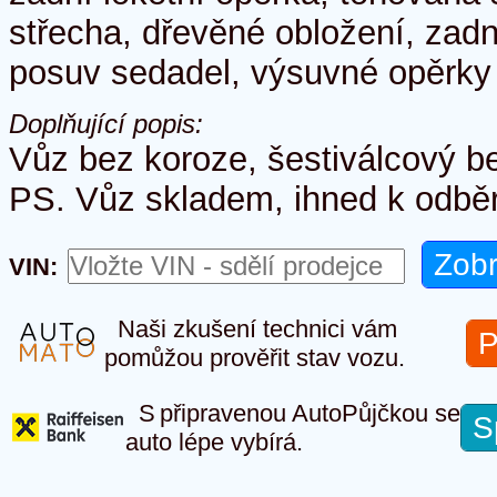
střecha, dřevěné obložení, zad
posuv sedadel, výsuvné opěrky 
Doplňující popis:
Vůz bez koroze, šestiválcový b
PS. Vůz skladem, ihned k odbě
VIN:
Naši zkušení technici vám
P
pomůžou prověřit stav vozu.
S připravenou AutoPůjčkou se
S
auto lépe vybírá.