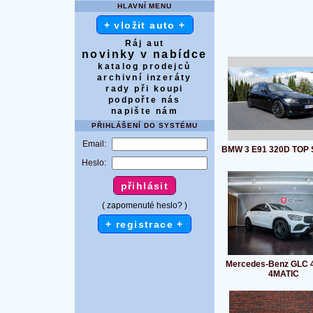
HLAVNÍ MENU
+ vložit auto +
Ráj aut
novinky v nabídce
katalog prodejců
archivní inzeráty
rady při koupi
podpořte nás
napište nám
PŘIHLÁŠENÍ DO SYSTÉMU
Email:
BMW 3 E91 320D TOP 
Heslo:
( zapomenuté heslo? )
+ registrace +
Mercedes-Benz GLC 
4MATIC