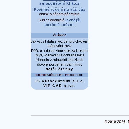
autopojištění Klik.cz
Povinné ručení na váš vůz
online a během pár minut.
Suri.cz odemyká
levnější
povinné ručení
.
ČLÁNKY
Jak využít data z vozidel pro chytřejší
plánování tras?
Péče o auto po zimě krok za krokem:
Mytí, voskování a ochrana laku
Nehoda v zahraničí umí zkazit
dovolenou během pár minut.
další články
DOPORUČUJEME PRODEJCE
JS Autocentrum s.r.o.
VIP CAR s.r.o.
© 2010-2026