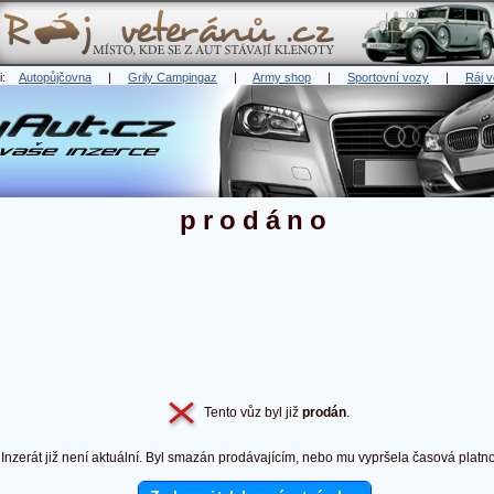
ři:
Autopůjčovna
|
Grily Campingaz
|
Army shop
|
Sportovní vozy
|
Ráj v
prodáno
Tento vůz byl již
prodán
.
Inzerát již není aktuální. Byl smazán prodávajícím, nebo mu vypršela časová platno