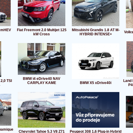
i mHEV
Fiat Freemont 2.0 Multijet 125
Mitsubishi Grandis 1.8 AT M-
Volk
kW Cross
HYBRID INTENSE+
BMW i4 eDrive40 NAV
2,0 TSI
Land 
CARPLAY KAME
BMW X5 xDrive40i
4
P4
ynamique
Chevrolet Tahoe 5.3 V8 Z71
Peugeot 308 1,6 Plug-in Hybrid