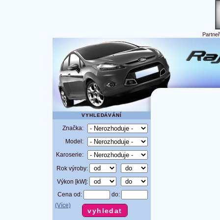
Partne
VYHLEDÁVÁNÍ
Značka:
Model:
Karoserie:
Rok výroby:
Výkon [kW]:
Cena od:
do:
(Více)