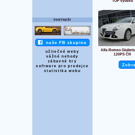
TOP výbava
PARTNEŘI
naše FB skupina
Alfa Romeo Giuliett
užitečné weby
120PS ČR
vážné nehody
zábavné hry
Zobra
software pro prodejce
statistika webu