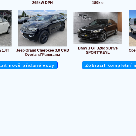
265kW DPH
180k e
BMW 3 GT 320d xDrive
a 1,4T
Jeep Grand Cherokee 3,0 CRD
Opel
SPORT*KEYL
Overland*Panorama
zit nově přidané vozy
Zobrazit kompletní 