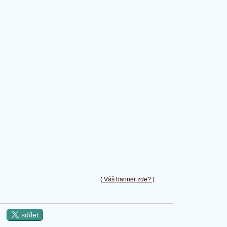
( Váš banner zde? )
sdílet