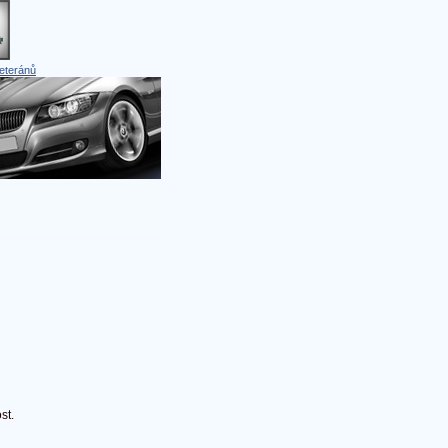
eteránů
st.