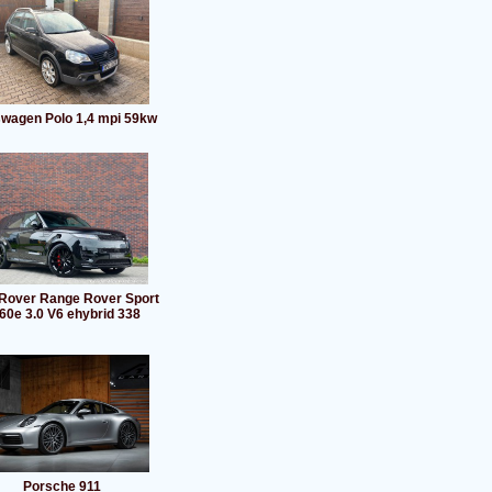
swagen Polo 1,4 mpi 59kw
Rover Range Rover Sport
60e 3.0 V6 ehybrid 338
Porsche 911