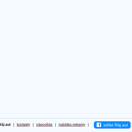
sdílet Ráj aut
Ráj aut
|
kontakty
|
nápověda
|
nabídka reklamy
|