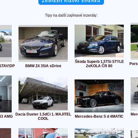
Zobrazit hlavní stránku
Tipy na další zajímavé inzeráty:
Škoda Superb 1,5TSi STYLE
Pors
STAV!DP
BMW Z4 35iA sDrive
2xKOLA ČR 80
Dacia Duster 1.5dCi 1. MAJITEL
Mer
43 AMG
Mercedes-Benz S d 4MATIC
COOL