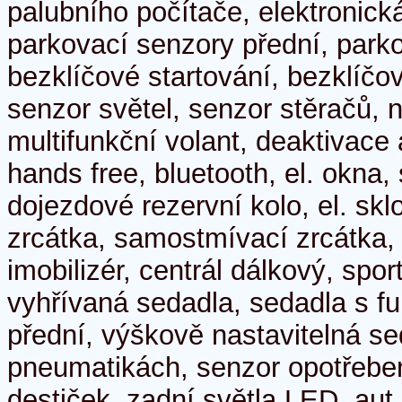
palubního počítače, elektronick
parkovací senzory přední, park
bezklíčové startování, bezklíč
senzor světel, senzor stěračů, n
multifunkční volant, deaktivace
hands free, bluetooth, el. okna, 
dojezdové rezervní kolo, el. skl
zrcátka, samostmívací zrcátka, 
imobilizér, centrál dálkový, spor
vyhřívaná sedadla, sedadla s f
přední, výškově nastavitelná se
pneumatikách, senzor opotřebe
destiček, zadní světla LED, aut.