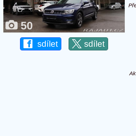
Př
50
sdílet
sdílet
Ak