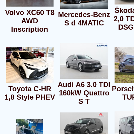
Škod
Volvo XC60 T8
Mercedes-Benz
2,0 T
AWD
S d 4MATIC
DSG
Inscription
Audi A6 3.0 TDI
Toyota C-HR
Porsch
160kW Quattro
1,8 Style PHEV
TU
S T