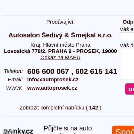
Prodávající:
Odpo
Váš e
Autosalon Šedivý & Šmejkal s.r.o.
Kraj: Hlavní město Praha
Váš d
Lovosická 778/2, PRAHA 9 - PROSEK, 19000
Odkaz na MAPU
606 600 067 , 602 615 141
Telefon:
Email:
info@autoprosek.cz
WWW:
www.autoprosek.cz
Zobrazit kompletní nabídku (
142
)
Půjčte si na auto
Spoč