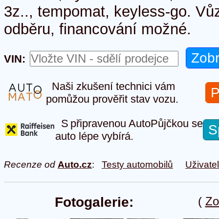
3z.., tempomat, keyless-go. Vů
odběru, financování možné.
VIN:
Naši zkušení technici vám
P
pomůžou prověřit stav vozu.
S připravenou AutoPůjčkou se
S
auto lépe vybírá.
Recenze od
Auto.cz
:
Testy automobilů
Uživate
Fotogalerie:
(
Zo