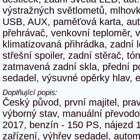
výstražných světlometů, mlhovky
USB, AUX, paměťová karta, aut
přehrávač, venkovní teploměr, v
klimatizovaná přihrádka, zadní 
střešní spoiler, zadní stěrač, tó
zatmavená zadní skla, přední 
sedadel, výsuvné opěrky hlav, el
Doplňující popis:
Český původ, první majitel, prav
výborný stav, manuální převodo
2017, benzín - 150 PS, nájezd 1
zařízení, výhřev sedadel, autom