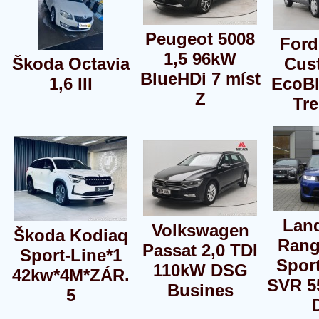
Peugeot 5008
Ford
1,5 96kW
Škoda Octavia
Cus
BlueHDi 7 míst
1,6 III
EcoB
Z
Tr
Lan
Volkswagen
Škoda Kodiaq
Rang
Passat 2,0 TDI
Sport-Line*1
Sport
110kW DSG
42kw*4M*ZÁR.
SVR 5
Busines
5