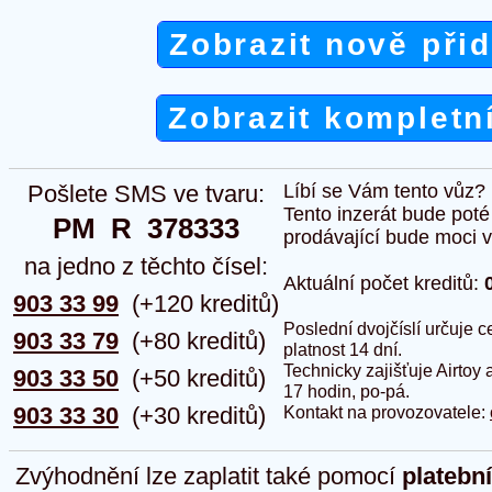
Zobrazit nově při
Zobrazit kompletn
Pošlete SMS ve tvaru:
Líbí se Vám tento vůz?
Tento inzerát bude pot
PM  R  378333
prodávající bude moci vlo
na jedno z těchto čísel:
Aktuální počet kreditů:
903 33 99
(+120 kreditů)
Poslední dvojčíslí určuje
903 33 79
(+80 kreditů)
platnost 14 dní.
Technicky zajišťuje Airtoy 
903 33 50
(+50 kreditů)
17 hodin, po-pá.
903 33 30
(+30 kreditů)
Kontakt na provozovatele:
Zvýhodnění lze zaplatit také pomocí
platebn