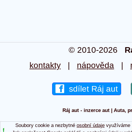
© 2010-2026
R
kontakty
|
nápověda
|
sdílet Ráj aut
Ráj aut - inzerce aut | Auta, p
Soubory cookie a nezbytné
osobní údaje
využíváme p