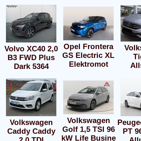
Opel Frontera
Vol
Volvo XC40 2,0
GS Electric XL
T
B3 FWD Plus
Elektromot
Al
Dark 5364
Volkswagen
Volkswagen
Peugeo
Golf 1,5 TSI 96
Caddy Caddy
PT 
kW Life Busine
2.0 TDI
All