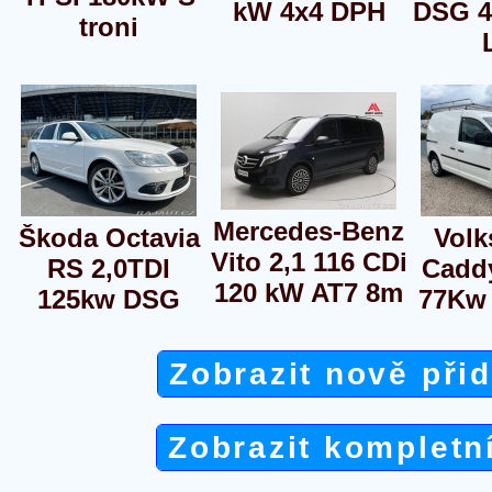
kW 4x4 DPH
DSG 4
troni
Mercedes-Benz
Škoda Octavia
Vol
Vito 2,1 116 CDi
RS 2,0TDI
Caddy
120 kW AT7 8m
125kw DSG
77Kw
Zobrazit nově při
Zobrazit kompletn