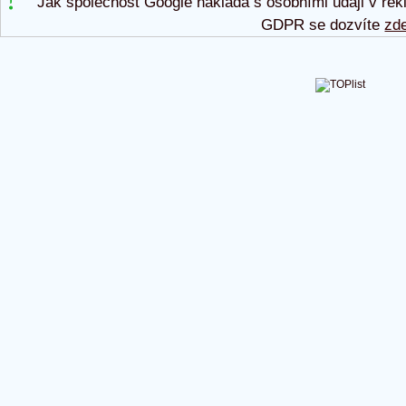
Jak společnost Google nakládá s osobními údaji v rek
GDPR se dozvíte
zd