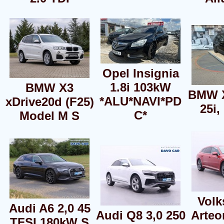
Opel Insignia
1.8i 103kW
BMW X3
BMW X
*ALU*NAVI*PD
xDrive20d (F25)
25i
C*
Model M S
Vol
Audi A6 2,0 45
Audi Q8 3,0 250
Arteo
TFSI 180kW S