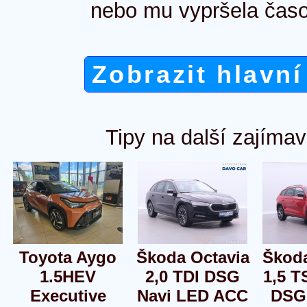
nebo mu vypršela časo
Zobrazit hlavní
Tipy na další zajímav
Toyota Aygo
Škoda Octavia
Škod
1.5HEV
2,0 TDI DSG
1,5 T
Executive
Navi LED ACC
DSG 