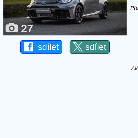
Př
27
sdílet
sdílet
Ak