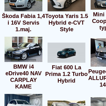
Mini
Škoda Fabia 1,4
Toyota Yaris 1.5
Coop
i 16V Servis
Hybrid e-CVT
ty
1.maj.
Style
BMW i4
Fiat 600 La
Peugeo
eDrive40 NAV
Prima 1.2 Turbo
ALLUR
CARPLAY
Hybrid
14
KAME