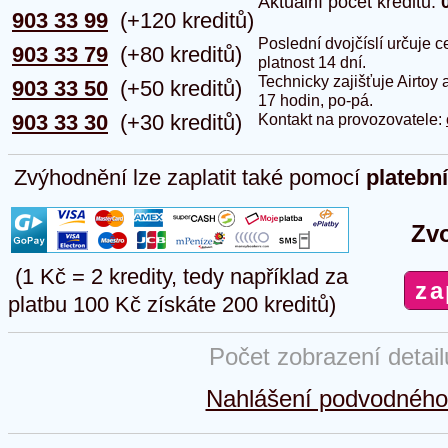
Aktuální počet kreditů:
903 33 99
(+120 kreditů)
Poslední dvojčíslí určuje
903 33 79
(+80 kreditů)
platnost 14 dní.
Technicky zajišťuje Airtoy 
903 33 50
(+50 kreditů)
17 hodin, po-pá.
903 33 30
(+30 kreditů)
Kontakt na provozovatele:
Zvýhodnění lze zaplatit také pomocí
platebn
Zvo
(1 Kč = 2 kredity, tedy například za
platbu 100 Kč získáte 200 kreditů)
Počet zobrazení detai
Nahlášení podvodného 