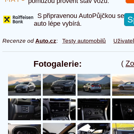
pomůžou prověřit stav vozu.
S připravenou AutoPůjčkou se
S
auto lépe vybírá.
Recenze od
Auto.cz
:
Testy automobilů
Uživate
Fotogalerie:
(
Zo