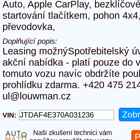
Auto, Apple CarPlay, bezklíčové
startování tlačítkem, pohon 4x4
převodovka,
Doplňující popis:
Leasing možnýSpotřebitelský ú
akční nabídka - platí pouze do 
tomuto vozu navíc obdržíte pouk
prohlídku zdarma. +420 475 214
ul@louwman.cz
VIN:
Naši zkušení technici vám
P