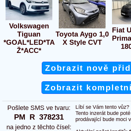
Volkswagen
Fiat 
Tiguan
Toyota Aygo 1,0
Prima
*GOAL*LED*TA
X Style CVT
18
Ž*ACC*
Zobrazit nově při
Zobrazit kompletn
Pošlete SMS ve tvaru:
Líbí se Vám tento vůz?
Tento inzerát bude pot
PM  R  378231
prodávající bude moci vlo
na jedno z těchto čísel: