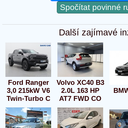
Spočítat povinné 
Další zajímavé in
Ford Ranger
Volvo XC40 B3
3,0 215kW V6
2.0L 163 HP
BMW
Twin-Turbo C
AT7 FWD CO