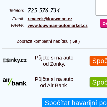
Telefon:
Email:
r.macek@louwman.cz
WWW:
www.louwman-automarket.cz
Zobrazit kompletní nabídku (
59
)
Půjčte si na auto
Spoč
od Zonky.
Půjčte si na auto
Spoč
od Air Bank.
Spočítat havarijní po