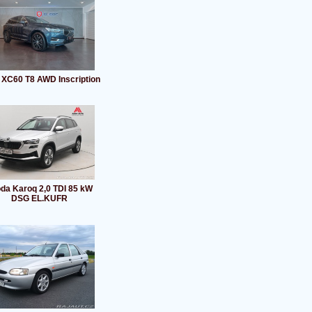
 XC60 T8 AWD Inscription
da Karoq 2,0 TDI 85 kW
DSG EL.KUFR