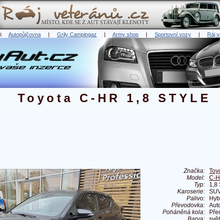
ři:
Autopůjčovna
|
Grily Campingaz
|
Army shop
|
Sportovní vozy
|
Ráj v
Toyota C-HR 1,8 STYLE
Značka:
Toy
Model:
C-
Typ:
1,8
Karoserie:
SU
Palivo:
Hyb
Převodovka:
Aut
Poháněná kola:
Pře
Barva:
svě