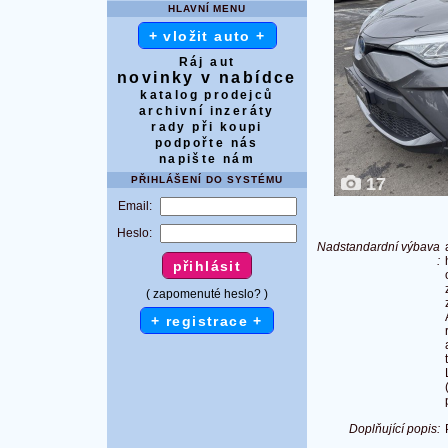
HLAVNÍ MENU
+ vložit auto +
Ráj aut
novinky v nabídce
katalog prodejců
archivní inzeráty
rady při koupi
podpořte nás
napište nám
PŘIHLÁŠENÍ DO SYSTÉMU
17
Email:
Heslo:
Nadstandardní výbava
:
( zapomenuté heslo? )
+ registrace +
Doplňující popis: