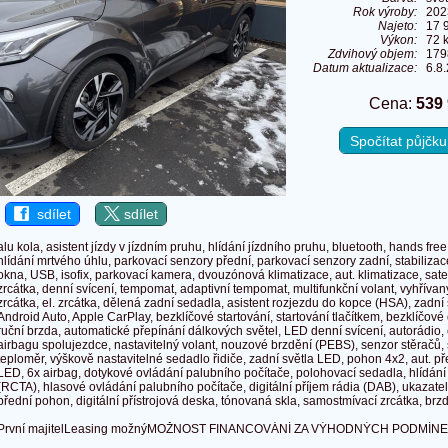
Rok výroby:
202
Najeto:
17 
Výkon:
72 
Zdvihový objem:
179
Datum aktualizace:
6.8
Cena:
539
Spočítat půjčk
sdílet
sdílet
alu kola, asistent jízdy v jízdním pruhu, hlídání jízdního pruhu, bluetooth, hands fre
hlídání mrtvého úhlu, parkovací senzory přední, parkovací senzory zadní, stabiliza
okna, USB, isofix, parkovací kamera, dvouzónová klimatizace, aut. klimatizace, sate
zrcátka, denní svícení, tempomat, adaptivní tempomat, multifunkční volant, vyhřívaný
zrcátka, el. zrcátka, dělená zadní sedadla, asistent rozjezdu do kopce (HSA), zadní
Android Auto, Apple CarPlay, bezklíčové startování, startování tlačítkem, bezklíčov
ruční brzda, automatické přepínání dálkových světel, LED denní svícení, autorádio, 
airbagu spolujezdce, nastavitelný volant, nouzové brzdění (PEBS), senzor stěračů, 
teploměr, výškově nastavitelné sedadlo řidiče, zadní světla LED, pohon 4x2, aut. p
LED, 6x airbag, dotykové ovládání palubního počítače, polohovací sedadla, hlídání
(RCTA), hlasové ovládání palubního počítače, digitální příjem rádia (DAB), ukazatel 
přední pohon, digitální přístrojová deska, tónovaná skla, samostmívací zrcátka, brzd
První majitelLeasing možnýMOŽNOST FINANCOVÁNÍ ZA VÝHODNÝCH PODMÍN