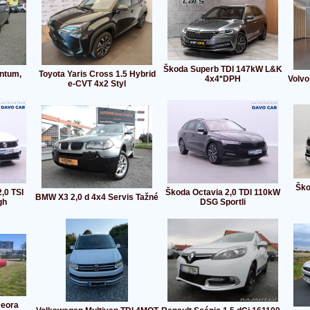
Škoda Superb TDI 147kW L&K
ntum,
Toyota Yaris Cross 1.5 Hybrid
4x4*DPH
Volvo
e-CVT 4x2 Styl
Ško
,0 TSI
Škoda Octavia 2,0 TDI 110kW
BMW X3 2,0 d 4x4 Servis Tažné
gh
DSG Sportli
Deora