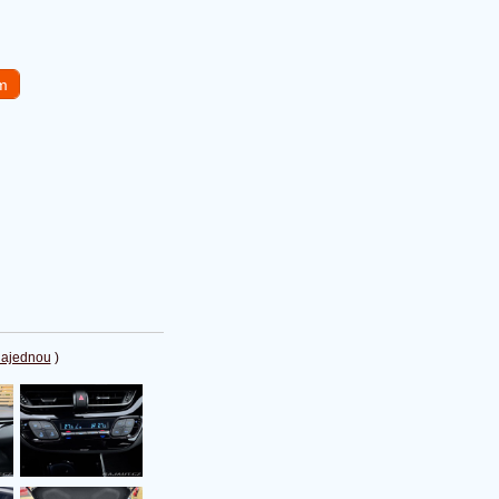
em
najednou
)