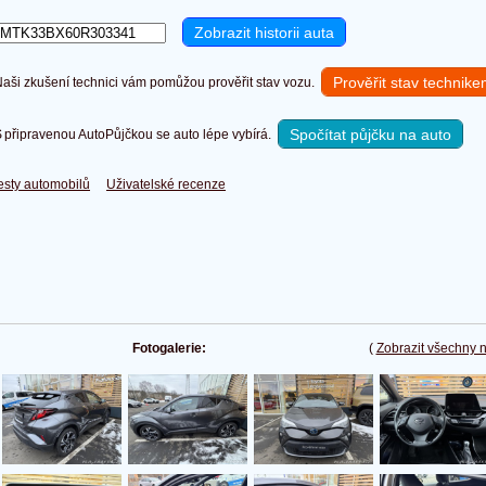
Prověřit stav technik
ši zkušení technici vám pomůžou prověřit stav vozu.
Spočítat půjčku na auto
připravenou AutoPůjčkou se auto lépe vybírá.
esty automobilů
Uživatelské recenze
Fotogalerie:
(
Zobrazit všechny 