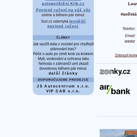
Lou
autopojištění Klik.cz
Povinné ručení na váš vůz
Havířská
online a během pár minut.
Suri.cz odemyká
levnější
povinné ručení
.
Telefon
Email
ČLÁNKY
WWW
Jak využít data z vozidel pro chytřejší
plánování tras?
Péče o auto po zimě krok za krokem:
Zobrazit kom
Mytí, voskování a ochrana laku
Nehoda v zahraničí umí zkazit
dovolenou během pár minut.
další články
DOPORUČUJEME PRODEJCE
JS Autocentrum s.r.o.
VIP CAR s.r.o.