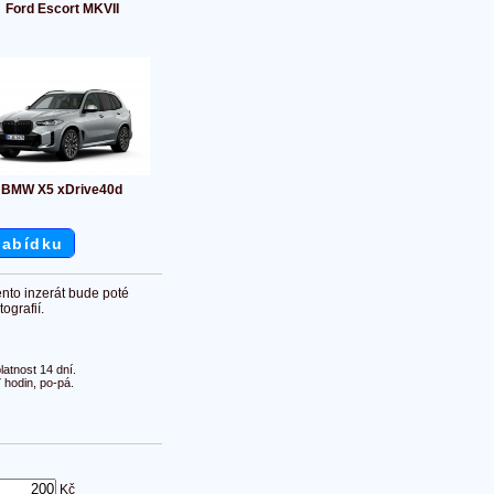
Ford Escort MKVII
BMW X5 xDrive40d
nabídku
ento inzerát bude poté
ografií.
atnost 14 dní.
 hodin, po-pá.
Kč