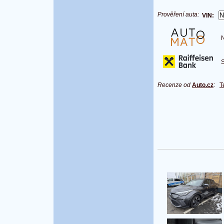
Prověření auta:
VIN:
Na
S 
Recenze od
Auto.cz
:
T