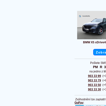
BMW X5 xDrive4
Zobra
Pošlete SMS
PM  R  
na jedno z tě
903 33 99
(+1
903 33 79
(+8
903 33 50
(+5
903 33 30
(+3
Zvýhodnění lze zaplatit
GoPay
: