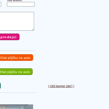
Váš telefon:
čítat půjčku na auto
ítat půjčku na auto
( Váš banner zde? )