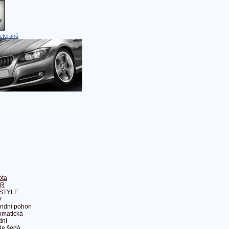
eteránů
ota
HR
 STYLE
V
ridní pohon
omatická
dní
tle šedá