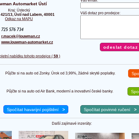
Váš email:
wman Automarket Ústí
Kraj: Ústecký
Váš dotaz pro prodejce:
 421/13, Ústí nad Labem, 40001
Odkaz na MAPU
:
:
r.macek@louwman.cz
:
www.louwman-automarket.cz
pletní nabídku tohoto prodejce (
59
)
Půjčte si na auto od Zonky. Úrok od 3,99%, žádné skryté poplatky.
Spo
Půjčte si na auto od Air Bank, moderní a inovativní české banky.
Spoč
Spočítat havarijní pojištění
>
Spočítat povinné ručení
>
Další zajímavé inzeráty: