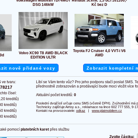
Volkswagen Multivan TDI 4MOT
Renault Scénic 1,5 dCi 161100,-
DSG 146kW
Kč bez D
Toyota FJ Cruiser 4,0 VVT-i V6
Volvo XC90 T8 AWD BLACK
0d
AWD
EDITION ULTR
zit nově přidané vozy
Zobrazit kompletní 
 ve tvaru:
Líbí se Vám tento vůz? Pro jeho podporu stačí poslat SMS. T
přednostně zobrazován a prodávající bude moci vložit více fot
378217
chto čísel:
Aktuální počet kreditů:
0
20 kreditů)
Poslední dvojčíslí určuje cenu SMS (včetně DPH). Zvýhodnění má pl
0 kreditů)
Technicky zajišťuje Airtoy a.s., reklamace na lince 602 777 555, 9-17
0 kreditů)
Kontakt na provozovatele:
odkaz
|
www.platmobilem.cz
0 kreditů)
 také pomocí
platebních karet
přes službu
Zvolte částku: