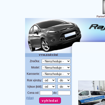
Partne
VYHLEDÁVÁNÍ
Značka:
Model:
Karoserie:
Rok výroby:
Výkon [kW]:
Cena od:
do:
(Více)