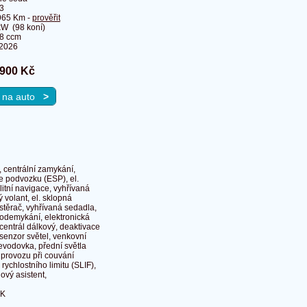
3
965 Km -
prověřit
kW (98 koní)
8 ccm
.2026
 900 Kč
u na auto
>
e, centrální zamykání,
ce podvozku (ESP), el.
litní navigace, vyhřívaná
 volant, el. sklopná
 stěrač, vyhřívaná sedadla,
é odemykání, elektronická
centrál dálkový, deaktivace
senzor světel, venkovní
řevodovka, přední světla
 provozu při couvání
rychlostního limitu (SLIF),
ový asistent,
EK