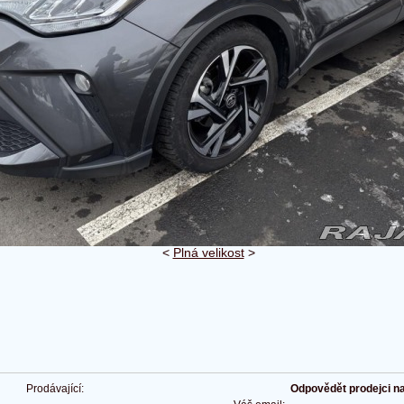
<
Plná velikost
>
Prodávající:
Odpovědět prodejci na 