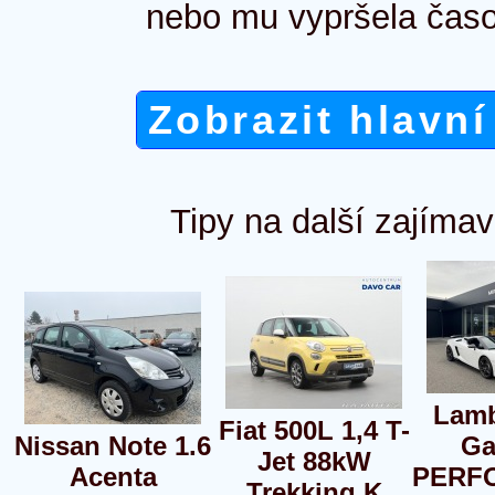
nebo mu vypršela časo
Zobrazit hlavní
Tipy na další zajímav
Lamb
Fiat 500L 1,4 T-
Nissan Note 1.6
Ga
Jet 88kW
Acenta
PERF
Trekking K