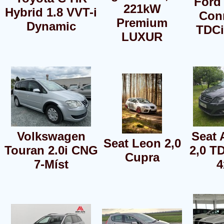
Ford
221kW
Hybrid 1.8 VVT-i
Conn
Premium
Dynamic
TDCi
LUXUR
Volkswagen
Seat 
Seat Leon 2,0
Touran 2.0i CNG
2,0 T
Cupra
7-Míst
4