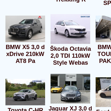
S
BMW X5 3,0 d
BMW
Škoda Octavia
xDrive 210kW
TOU
2,0 TDI 110kW
AT8 Pa
PAK
Style Webas
Jaguar XJ 3,0 d
Toyota C-HR