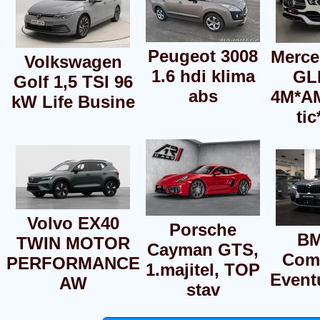
Peugeot 3008
Merce
Volkswagen
1.6 hdi klima
GL
Golf 1,5 TSI 96
abs
4M*A
kW Life Busine
ti
Volvo EX40
Porsche
B
TWIN MOTOR
Cayman GTS,
Comp
PERFORMANCE
1.majitel, TOP
Event
AW
stav