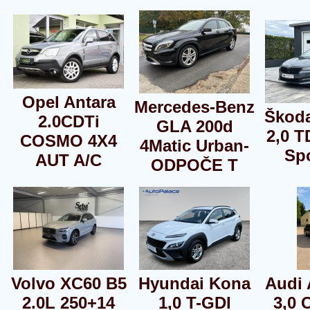
Opel Antara
Mercedes-Benz
Škod
2.0CDTi
GLA 200d
2,0 T
COSMO 4X4
4Matic Urban-
Spo
AUT A/C
ODPOČE T
Volvo XC60 B5
Hyundai Kona
Audi 
2.0L 250+14
1,0 T-GDI
3,0 