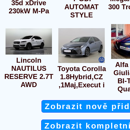
35d xDrive
AUTOMAT
300 Tr
230kW M-Pa
STYLE
Lincoln
Alf
NAUTILUS
Toyota Corolla
Giuli
RESERVE 2.7T
1.8Hybrid,CZ
BI
AWD
,1Maj,Execut i
Qua
Zobrazit nově při
Zobrazit kompletn