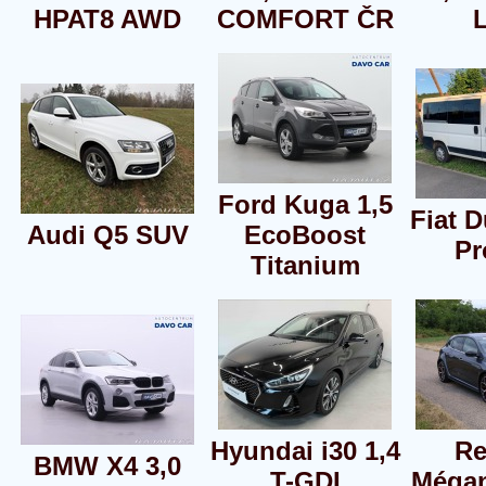
HPAT8 AWD
COMFORT ČR
Ford Kuga 1,5
Fiat D
Audi Q5 SUV
EcoBoost
P
Titanium
Hyundai i30 1,4
Re
BMW X4 3,0
T-GDI
Mégan