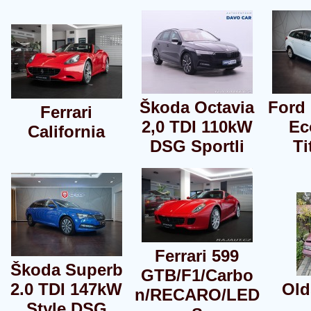
Škoda Octavia
Ford 
Ferrari
2,0 TDI 110kW
Ec
California
DSG Sportli
Ti
Ferrari 599
Škoda Superb
GTB/F1/Carbo
2.0 TDI 147kW
Old
n/RECARO/LED
Style DSG