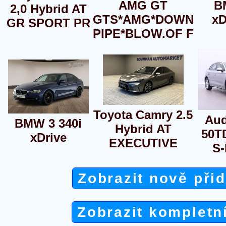
AMG GT
B
2,0 Hybrid AT
GTS*AMG*DOWN
xD
GR SPORT PR
PIPE*BLOW.OF F
Toyota Camry 2.5
Aud
BMW 3 340i
Hybrid AT
50T
xDrive
EXECUTIVE
S-
Zobrazit nově při
Zobrazit kompletn