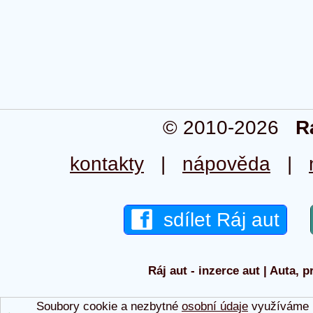
© 2010-2026
R
kontakty
|
nápověda
|
sdílet Ráj aut
Ráj aut - inzerce aut | Auta, p
Soubory cookie a nezbytné
osobní údaje
využíváme p