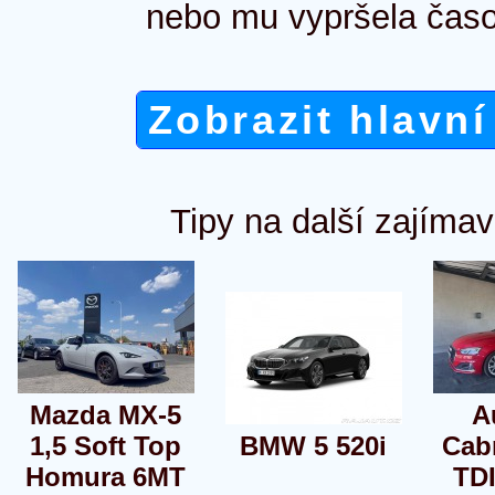
nebo mu vypršela časo
Zobrazit hlavní
Tipy na další zajímav
Mazda MX-5
A
1,5 Soft Top
BMW 5 520i
Cabr
Homura 6MT
TDI