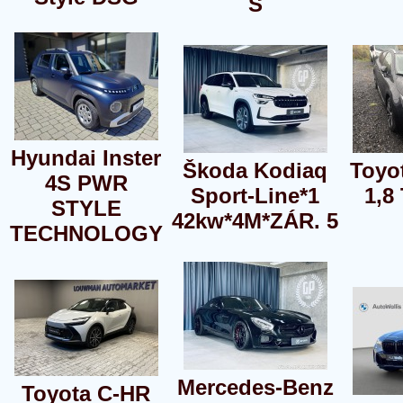
S
Hyundai Inster
Škoda Kodiaq
Toyo
4S PWR
Sport-Line*1
1,8
STYLE
42kw*4M*ZÁR. 5
TECHNOLOGY
Mercedes-Benz
Toyota C-HR