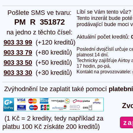
Pošlete SMS ve tvaru:
Líbí se Vám tento vůz?
Tento inzerát bude pot
PM  R  351872
prodávající bude moci vlo
na jedno z těchto čísel:
Aktuální počet kreditů:
903 33 99
(+120 kreditů)
Poslední dvojčíslí určuje
903 33 79
(+80 kreditů)
platnost 14 dní.
Technicky zajišťuje Airtoy 
903 33 50
(+50 kreditů)
17 hodin, po-pá.
903 33 30
(+30 kreditů)
Kontakt na provozovatele:
Zvýhodnění lze zaplatit také pomocí
platebn
Zvo
(1 Kč = 2 kredity, tedy například za
platbu 100 Kč získáte 200 kreditů)