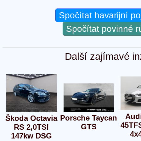
Spočítat havarijní po
Spočítat povinné 
Další zajímavé in
Audi
Porsche Taycan
Škoda Octavia
45TF
GTS
RS 2,0TSI
4x
147kw DSG