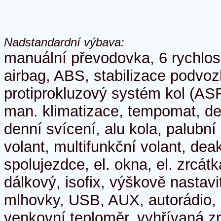
Nadstandardní výbava:
manuální převodovka, 6 rychlos
airbag, ABS, stabilizace podvo
protiprokluzový systém kol (ASR
man. klimatizace, tempomat, de
denní svícení, alu kola, palubní
volant, multifunkční volant, dea
spolujezdce, el. okna, el. zrcátka
dálkový, isofix, výškově nastavi
mlhovky, USB, AUX, autorádio,
venkovní teploměr, vyhřívaná z