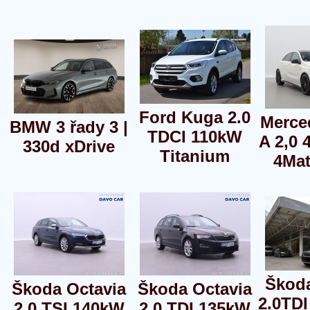
Ford Kuga 2.0
Merce
BMW 3 řady 3 |
TDCI 110kW
A 2,0 
330d xDrive
Titanium
4Ma
Škod
Škoda Octavia
Škoda Octavia
2.0TD
2,0 TSI 140kW
2.0 TDI 135kW