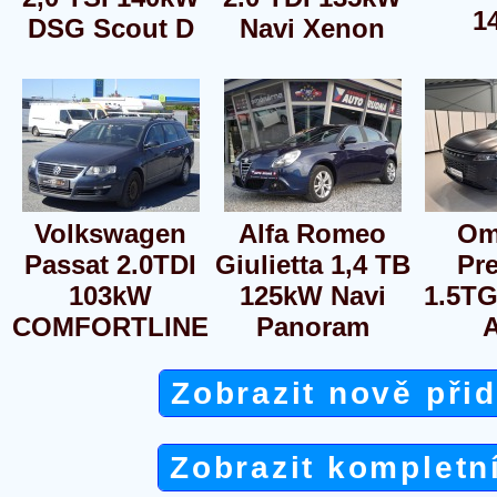
1
DSG Scout D
Navi Xenon
Volkswagen
Alfa Romeo
Om
Passat 2.0TDI
Giulietta 1,4 TB
Pr
103kW
125kW Navi
1.5T
COMFORTLINE
Panoram
Zobrazit nově při
Zobrazit kompletn