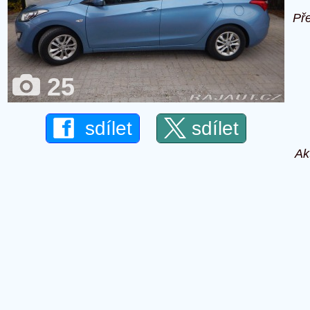
Př
25
sdílet
sdílet
Ak