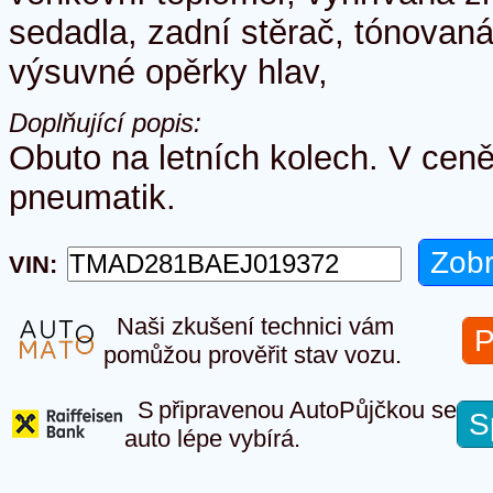
sedadla, zadní stěrač, tónovaná
výsuvné opěrky hlav,
Doplňující popis:
Obuto na letních kolech. V cen
pneumatik.
VIN:
Naši zkušení technici vám
P
pomůžou prověřit stav vozu.
S připravenou AutoPůjčkou se
S
auto lépe vybírá.