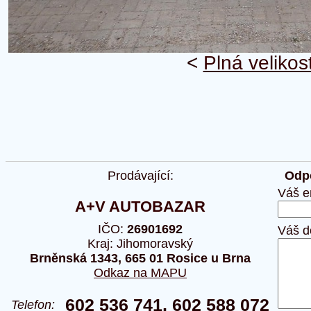
<
Plná velikos
Prodávající:
Odpo
Váš e
A+V AUTOBAZAR
IČO:
26901692
Váš d
Kraj: Jihomoravský
Brněnská 1343, 665 01 Rosice u Brna
Odkaz na MAPU
602 536 741, 602 588 072
Telefon: