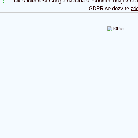
Jak společnost Google nakládá s osobními údaji v rek
GDPR se dozvíte
zd