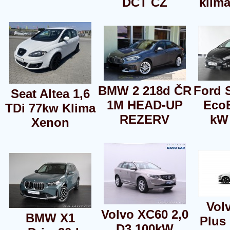
DCT CZ
klima
BMW 2 218d ČR
Ford 
Seat Altea 1,6
1M HEAD-UP
EcoB
TDi 77kw Klima
REZERV
kW 
Xenon
Vol
Volvo XC60 2,0
BMW X1
Plus
D3 100kW