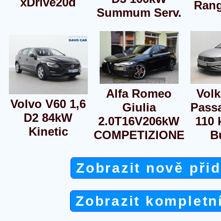
xDrive20d
Rang
Summum Serv.
Alfa Romeo
Vol
Volvo V60 1,6
Giulia
Passa
D2 84kW
2.0T16V206kW
110
Kinetic
COMPETIZIONE
B
Zobrazit nově při
Zobrazit kompletn