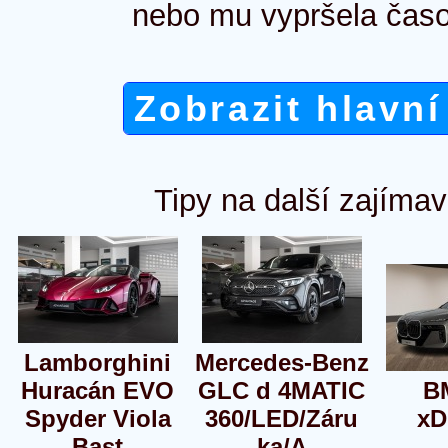
nebo mu vypršela časo
Zobrazit hlavní
Tipy na další zajímav
Lamborghini
Mercedes-Benz
Huracán EVO
GLC d 4MATIC
B
Spyder Viola
360/LED/Záru
xD
Bast
ka/A