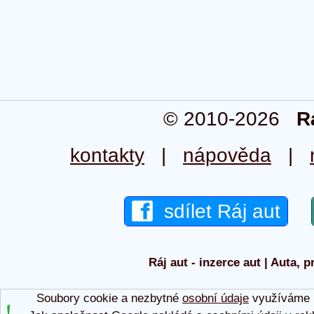
© 2010-2026
R
kontakty
|
nápověda
|
sdílet Ráj aut
Ráj aut - inzerce aut | Auta, p
Soubory cookie a nezbytné
osobní údaje
využíváme p