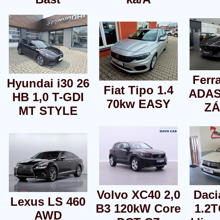
Ferr
Hyundai i30 26
Fiat Tipo 1.4
ADAS
HB 1,0 T-GDI
70kw EASY
Z
MT STYLE
Volvo XC40 2,0
Daci
Lexus LS 460
B3 120kW Core
1.2T
AWD