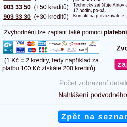
Technicky zajišťuje Airtoy 
903 33 50
(+50 kreditů)
17 hodin, po-pá.
903 33 30
(+30 kreditů)
Kontakt na provozovatele:
Zvýhodnění lze zaplatit také pomocí
platebn
Zvo
(1 Kč = 2 kredity, tedy například za
platbu 100 Kč získáte 200 kreditů)
Počet zobrazení detai
Nahlášení podvodného 
Zpět na sezna