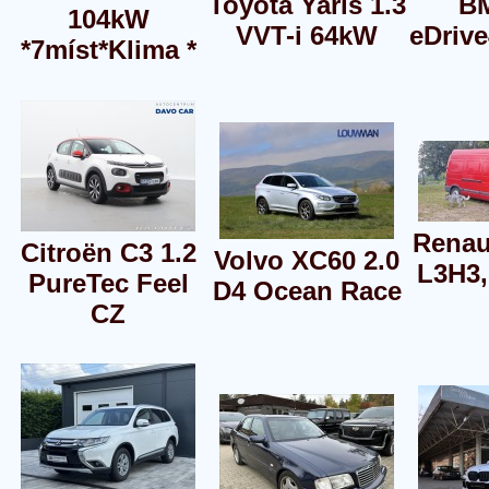
Toyota Yaris 1.3
B
104kW
VVT-i 64kW
eDriv
*7míst*Klima *
Renau
Citroën C3 1.2
Volvo XC60 2.0
L3H3,
PureTec Feel
D4 Ocean Race
CZ