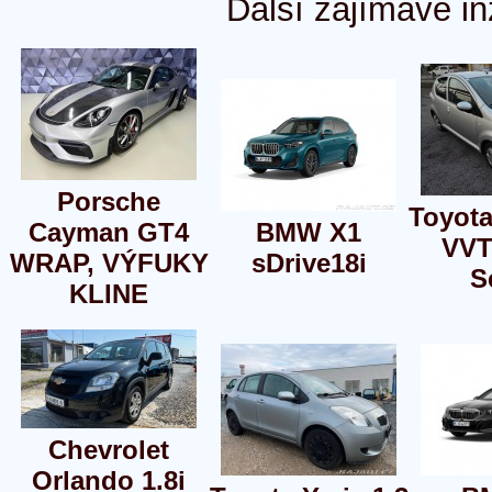
Další zajímavé in
Porsche
Toyota
Cayman GT4
BMW X1
VVT
WRAP, VÝFUKY
sDrive18i
S
KLINE
Chevrolet
Orlando 1.8i