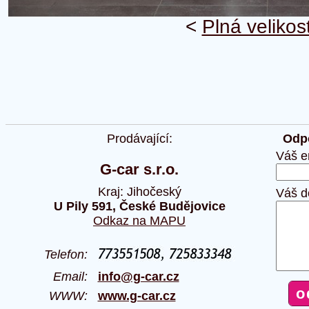
<
Plná velikos
Prodávající:
Odpo
Váš e
G-car s.r.o.
Kraj: Jihočeský
Váš d
U Pily 591, České Budějovice
Odkaz na MAPU
Telefon:
Email:
info@g-car.cz
WWW:
www.g-car.cz