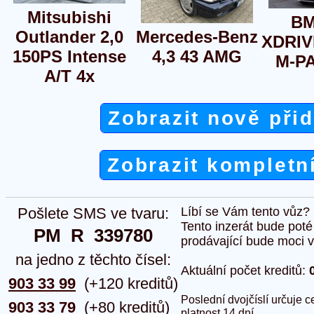
Mitsubishi
BM
Outlander 2,0
Mercedes-Benz
XDRIV
150PS Intense
4,3 43 AMG
M-P
A/T 4x
Zobrazit nově při
Zobrazit kompletn
Pošlete SMS ve tvaru:
Líbí se Vám tento vůz?
Tento inzerát bude pot
PM  R  339780
prodávající bude moci vlo
na jedno z těchto čísel:
Aktuální počet kreditů:
903 33 99
(+120 kreditů)
Poslední dvojčíslí určuje
903 33 79
(+80 kreditů)
platnost 14 dní.