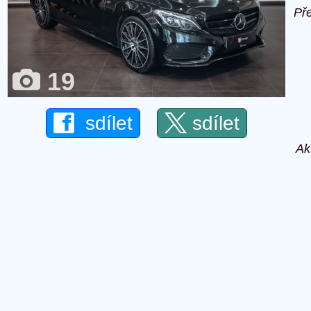
Př
19
sdílet
sdílet
Ak