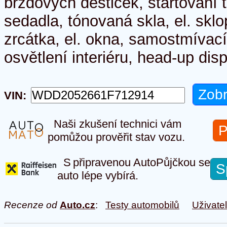
brzdových destiček, startování 
sedadla, tónovaná skla, el. sklo
zrcátka, el. okna, samostmívací
osvětlení interiéru, head-up dis
VIN:
Naši zkušení technici vám
P
pomůžou prověřit stav vozu.
S připravenou AutoPůjčkou se
S
auto lépe vybírá.
Recenze od
Auto.cz
:
Testy automobilů
Uživate