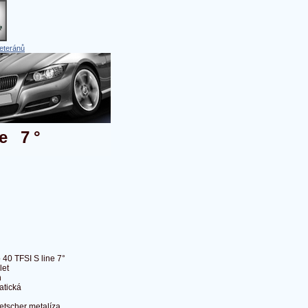
eteránů
e 7°
 40 TFSI S line 7°
let
n
atická
letscher metalíza