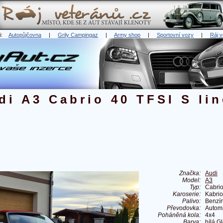
ři:
Autopůjčovna
|
Grily Campingaz
|
Army shop
|
Sportovní vozy
|
Ráj v
di A3 Cabrio 40 TFSI S lin
Značka:
Audi
Model:
A3
Typ:
Cabrio
Karoserie:
Kabrio
Palivo:
Benzí
Převodovka:
Autom
Poháněná kola:
4x4
Barva:
bílá G