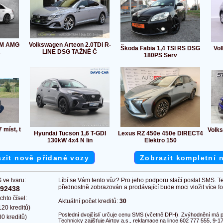
4M AMG
Volkswagen Arteon 2.0TDi R-
Škoda Fabia 1,4 TSI RS DSG
Vol
R
LINE DSG TAŽNÉ Č
180PS Serv
 míst, t
Volk
Hyundai Tucson 1,6 T-GDI
Lexus RZ 450e 450e DIRECT4
130kW 4x4 N lin
Elektro 150
zit nově přidané vozy
Zobrazit kompletní 
 ve tvaru:
Líbí se Vám tento vůz? Pro jeho podporu stačí poslat SMS. T
přednostně zobrazován a prodávající bude moci vložit více fot
292438
chto čísel:
Aktuální počet kreditů:
30
20 kreditů)
Poslední dvojčíslí určuje cenu SMS (včetně DPH). Zvýhodnění má pl
0 kreditů)
Technicky zajišťuje Airtoy a.s., reklamace na lince 602 777 555, 9-17