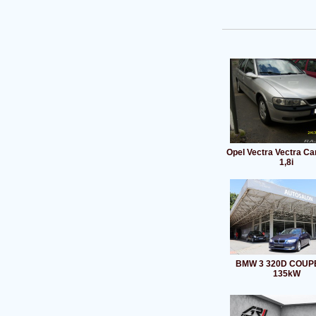
Opel Vectra Vectra C
1,8i
BMW 3 320D COUP
135kW