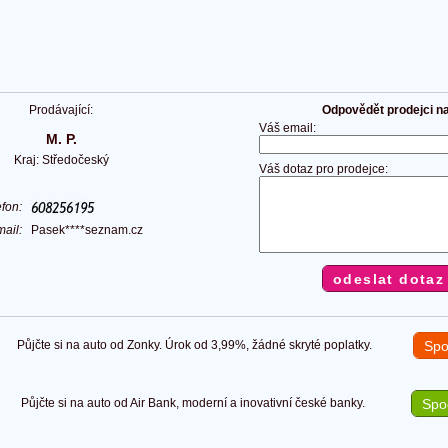
Prodávající:
Odpovědět prodejci na 
Váš email:
M. P.
Kraj: Středočeský
Váš dotaz pro prodejce:
efon:
mail:
Pasek****seznam.cz
Půjčte si na auto od Zonky. Úrok od 3,99%, žádné skryté poplatky.
Spo
Půjčte si na auto od Air Bank, moderní a inovativní české banky.
Spoč