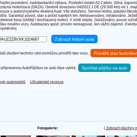
Raritní provedení, nadstandardní výbava. Poslední model A3 Cabrio. Silná, úsporná,
vzácná motorizace (DKZA). Osobně dovezeno 04/2022 z DE (29.500 km) od 1. majit
pouze u autorizovaného dealera Audi. Vše doloženo. Servisní kniha, palubní litera
klíče. Garantuji původ, stav a počet najetých km. Nehavarováno, nelakováno. Ježdě
výletové trasy (ohřátý / dochlazený motor). V zimě nejeto. Garážováno, pouze ručně
Stav nového vozu. Autobazary apod. prosím nereagovat. Jen vážní zájemci. Even
(vyměním).
Prověřit stav technik
ši zkušení technici vám pomůžou prověřit stav vozu.
Spočítat půjčku na auto
připravenou AutoPůjčkou se auto lépe vybírá.
esty automobilů
Uživatelské recenze
Fotogalerie:
(
Zobrazit všechny 