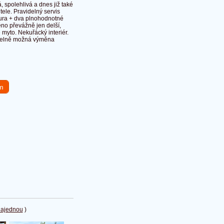
 spolehlivá a dnes již také
ele. Pravidelný servis
tura + dva plnohodnotné
no převážně jen delší,
 myto. Nekuřácký interiér.
tuelně možná výměna
em
najednou
)