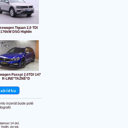
kswagen Tiguan 2,0 TDI
176kW DSG Highlin
swagen Passat 2.0TDI 147
R-LINE*TAŽNÉ*D
nabídku
ento inzerát bude poté
ografií.
atnost 14 dní.
 hodin, po-pá.