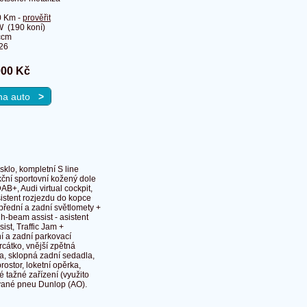
0 Km -
prověřit
 (190 koní)
ccm
26
000 Kč
 na auto
>
klo, kompletní S line
kční sportovní kožený dole
AB+, Audi virtual cockpit,
sistent rozjezdu do kopce
přední a zadní světlomety +
h-beam assist - asistent
ist, Traffic Jam +
í a zadní parkovací
rcátko, vnější zpětná
la, sklopná zadní sedadla,
rostor, loketní opěrka,
é tažné zařízení (využito
kované pneu Dunlop (AO).