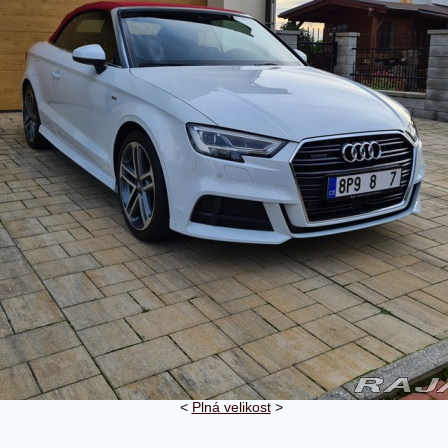
<
Plná velikost
>