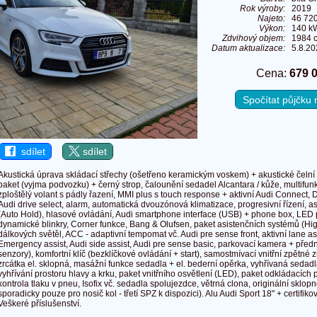
Rok výroby:
2019
Najeto:
46 72
Výkon:
140 kW
Zdvihový objem:
1984 
Datum aktualizace:
5.8.20
Cena:
679 
Spočítat půjčku
sdílet
sdílet
Akustická úprava skládací střechy (ošetřeno keramickým voskem) + akustické čelní s
paket (vyjma podvozku) + černý strop, čalounění sedadel Alcantara / kůže, multifun
zploštělý volant s pádly řazení, MMI plus s touch response + aktivní Audi Connect, D
Audi drive select, alarm, automatická dvouzónová klimatizace, progresivní řízení, a
(Auto Hold), hlasové ovládání, Audi smartphone interface (USB) + phone box, LED 
dynamické blinkry, Corner funkce, Bang & Olufsen, paket asistenčních systémů (Hig
dálkových světěl, ACC - adaptivní tempomat vč. Audi pre sense front, aktivní lane ass
Emergency assist, Audi side assist, Audi pre sense basic, parkovací kamera + předn
senzory), komfortní klíč (bezklíčkové ovládání + start), samostmívací vnitřní zpětné z
zrcátka el. sklopná, masážní funkce sedadla + el. bederní opěrka, vyhřívaná sedad
vyhřívání prostoru hlavy a krku, paket vnitřního osvětlení (LED), paket odkládacích p
kontrola tlaku v pneu, Isofix vč. sedadla spolujezdce, větrná clona, originální sklopn
sporadicky pouze pro nosič kol - třetí SPZ k dispozici). Alu Audi Sport 18" + certifi
Veškeré příslušenství.