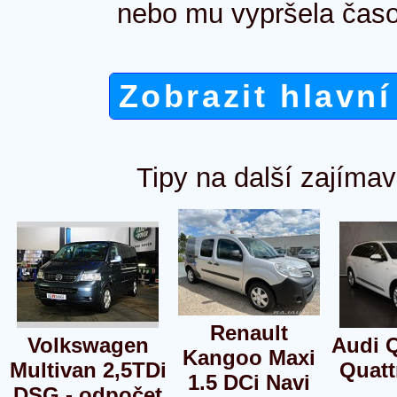
nebo mu vypršela časo
Zobrazit hlavní
Tipy na další zajímav
Renault
Volkswagen
Audi Q
Kangoo Maxi
Multivan 2,5TDi
Quatt
1.5 DCi Navi
DSG - odpočet