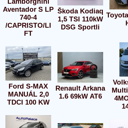
Lamborghini
Aventador S LP
Škoda Kodiaq
Toyota
740-4
1,5 TSI 110kW
/CAPRISTO/LI
DSG Sportli
FT
Vol
Ford S-MAX
Renault Arkana
Mult
MANUÁL 2,0
1.6 69kW AT6
4MO
TDCI 100 KW
1