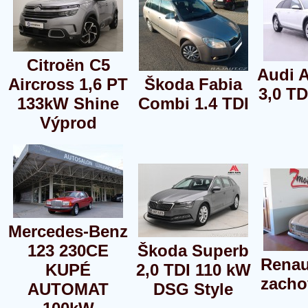
Citroën C5
Audi A
Aircross 1,6 PT
Škoda Fabia
3,0 TD
133kW Shine
Combi 1.4 TDI
Výprod
Mercedes-Benz
123 230CE
Škoda Superb
Renau
KUPÉ
2,0 TDI 110 kW
zacho
AUTOMAT
DSG Style