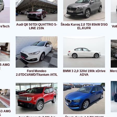
Audi Q8 50TDI QUATTRO S-
Škoda Karoq 2,0 TDI 85kW DSG
reTech
Vol
LINE 210k
EL.KUFR
55 AMG
R
Ford Mondeo
BMW 3 2,0 320d 190k xDrive
Merc
2.0TDCi/AWD/Titanium /AT/L
ADVA
63 AMG
S