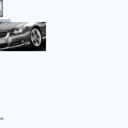
eteránů
st.