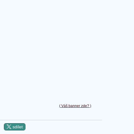
( Váš banner zde? )
sdílet