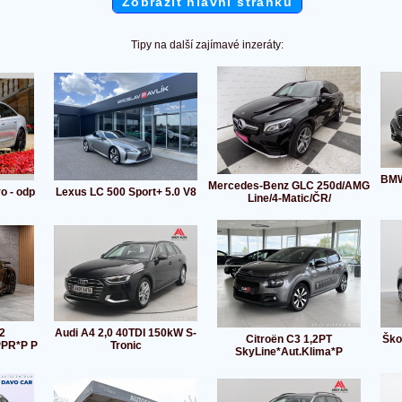
Zobrazit hlavní stránku
Tipy na další zajímavé inzeráty:
BMW
Mercedes-Benz GLC 250d/AMG
o - odp
Lexus LC 500 Sport+ 5.0 V8
Line/4-Matic/ČR/
2
Audi A4 2,0 40TDI 150kW S-
Citroën C3 1,2PT
Ško
PR*P P
Tronic
SkyLine*Aut.Klima*P