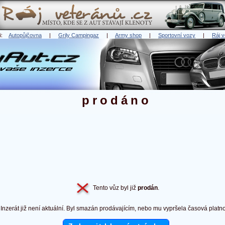
ři:
Autopůjčovna
|
Grily Campingaz
|
Army shop
|
Sportovní vozy
|
Ráj v
prodáno
Tento vůz byl již
prodán
.
Inzerát již není aktuální. Byl smazán prodávajícím, nebo mu vypršela časová platno