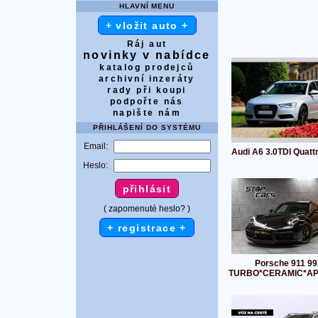
HLAVNÍ MENU
+ vložit auto +
Ráj aut
novinky v nabídce
katalog prodejců
archivní inzeráty
rady při koupi
podpořte nás
napište nám
PŘIHLÁŠENÍ DO SYSTÉMU
Email:
Audi A6 3.0TDI Quattr
Heslo:
( zapomenuté heslo? )
+ registrace +
Porsche 911 99
TURBO*CERAMIC*AP