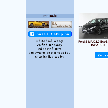
PARTNEŘI
naše FB skupina
užitečné weby
Ford S-MAX 2,0 EcoB
kW AT8 Ti
vážné nehody
zábavné hry
software pro prodejce
Zobra
statistika webu