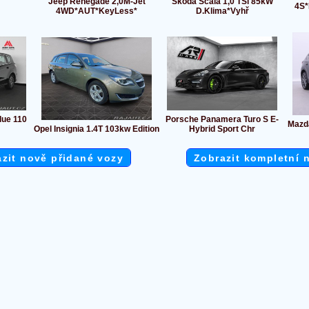
Jeep Renegade 2,0M-Jet
Škoda Scala 1,0 TSi 85kW
4S
4WD*AUT*KeyLess*
D.Klima*Vyhř
lue 110
Porsche Panamera Turo S E-
Mazd
Opel Insignia 1.4T 103kw Edition
Hybrid Sport Chr
zit nově přidané vozy
Zobrazit kompletní 