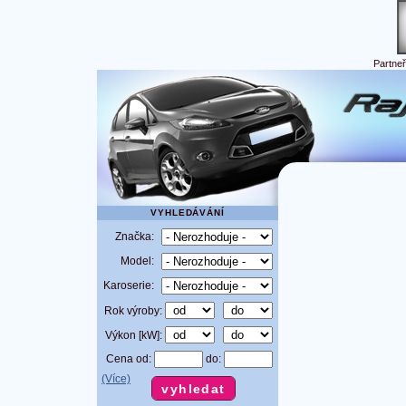
Partne
VYHLEDÁVÁNÍ
Značka:
Model:
Karoserie:
Rok výroby:
Výkon [kW]:
Cena od:
do:
(Více)